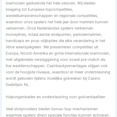
toernooien gedurende het hele seizoen. Wij bieden
toegang tot Europese topcompetities,
wereldkampioenschappen en regionale competities,
waardoor onze spelers het hele jaar door markten kunnen
verkennen. Onze Nederlandse spelers verkennen
moneylines, totaal aantal doelpunten, periodemarkten,
handicaps en prop-stijlopties die elke verandering in het
ritme weerspiegelen. We presenteren competities uit
Europa, Noord-Amerika en grote internationale toernooien,
met uitgebreide verslaggeving voor zowel pre-match als
live weddenschappen. Cashbackpercentages stijgen ook
voor de hoogste niveaus, waardoor er meer ondersteuning
wordt geboden tijdens moeilijke gokweken bij Casino
DudeSpin NL.
Hulporganisaties en ondersteuning voor gokverslaafden
Veel slotproviders bieden bonus-buy-mechanismen
waarmee spelers direct speciale functies kunnen activeren.