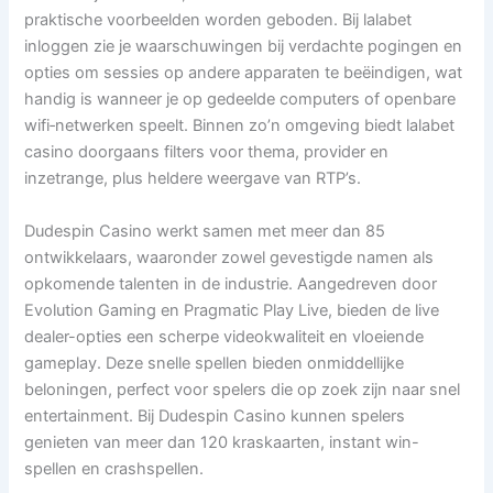
praktische voorbeelden worden geboden. Bij lalabet
inloggen zie je waarschuwingen bij verdachte pogingen en
opties om sessies op andere apparaten te beëindigen, wat
handig is wanneer je op gedeelde computers of openbare
wifi‑netwerken speelt. Binnen zo’n omgeving biedt lalabet
casino doorgaans filters voor thema, provider en
inzetrange, plus heldere weergave van RTP’s.
Dudespin Casino werkt samen met meer dan 85
ontwikkelaars, waaronder zowel gevestigde namen als
opkomende talenten in de industrie. Aangedreven door
Evolution Gaming en Pragmatic Play Live, bieden de live
dealer-opties een scherpe videokwaliteit en vloeiende
gameplay. Deze snelle spellen bieden onmiddellijke
beloningen, perfect voor spelers die op zoek zijn naar snel
entertainment. Bij Dudespin Casino kunnen spelers
genieten van meer dan 120 kraskaarten, instant win-
spellen en crashspellen.