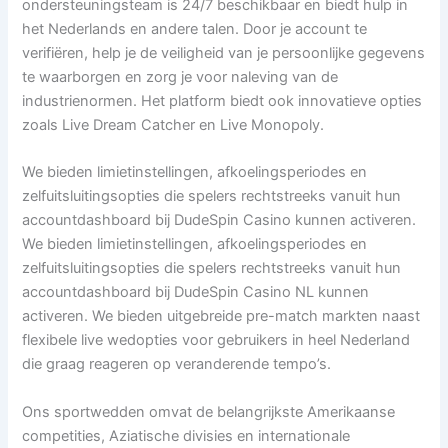
ondersteuningsteam is 24/7 beschikbaar en biedt hulp in
het Nederlands en andere talen. Door je account te
verifiëren, help je de veiligheid van je persoonlijke gegevens
te waarborgen en zorg je voor naleving van de
industrienormen. Het platform biedt ook innovatieve opties
zoals Live Dream Catcher en Live Monopoly.
We bieden limietinstellingen, afkoelingsperiodes en
zelfuitsluitingsopties die spelers rechtstreeks vanuit hun
accountdashboard bij DudeSpin Casino kunnen activeren.
We bieden limietinstellingen, afkoelingsperiodes en
zelfuitsluitingsopties die spelers rechtstreeks vanuit hun
accountdashboard bij DudeSpin Casino NL kunnen
activeren. We bieden uitgebreide pre-match markten naast
flexibele live wedopties voor gebruikers in heel Nederland
die graag reageren op veranderende tempo’s.
Ons sportwedden omvat de belangrijkste Amerikaanse
competities, Aziatische divisies en internationale