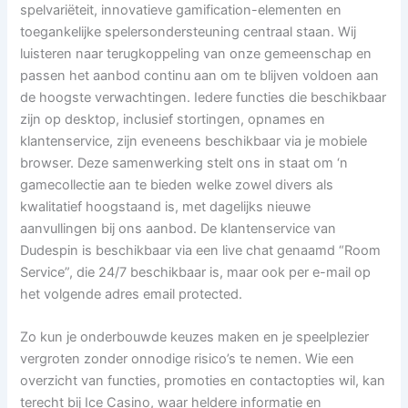
spelvariëteit, innovatieve gamification-elementen en
toegankelijke spelersondersteuning centraal staan. Wij
luisteren naar terugkoppeling van onze gemeenschap en
passen het aanbod continu aan om te blijven voldoen aan
de hoogste verwachtingen. Iedere functies die beschikbaar
zijn op desktop, inclusief stortingen, opnames en
klantenservice, zijn eveneens beschikbaar via je mobiele
browser. Deze samenwerking stelt ons in staat om ‘n
gamecollectie aan te bieden welke zowel divers als
kwalitatief hoogstaand is, met dagelijks nieuwe
aanvullingen bij ons aanbod. De klantenservice van
Dudespin is beschikbaar via een live chat genaamd “Room
Service”, die 24/7 beschikbaar is, maar ook per e-mail op
het volgende adres email protected.
Zo kun je onderbouwde keuzes maken en je speelplezier
vergroten zonder onnodige risico’s te nemen. Wie een
overzicht van functies, promoties en contactopties wil, kan
terecht bij Ice Casino, waar heldere informatie en