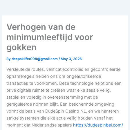
Verhogen van de
minimumleeftijd voor
gokken
By
deepaklifts098@gmail.com
/
May 3, 2026
Versleutelde routes, verificatiecontroles en gecontroleerde
opnameregels helpen ons om ongeautoriseerde
transacties te voorkomen. Deze technologie helpt ons een
privé digitale ruimte te creëren waar elke sessie veilig,
stabiel en volledig in overeenstemming met de
gereguleerde normen blijft. Een beschermde omgeving
vormt de basis van DudeSpin Casino NL, en we hanteren
strikte systemen die elke actie veilig houden vanaf het
moment dat Nederlandse spelers
https://dudespinbel.com/