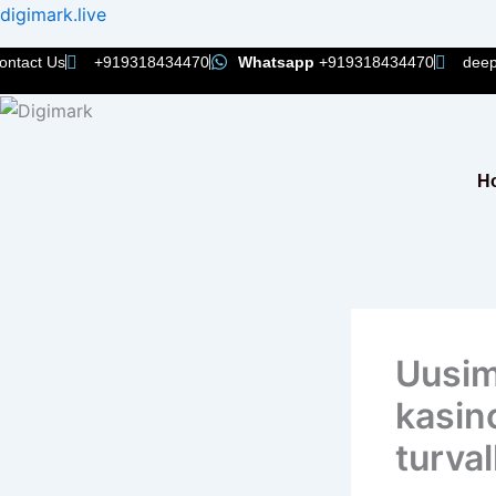
Skip
digimark.live
to
ontact Us
+919318434470
Whatsapp
+919318434470
deep
content
H
Uusim
kasin
turval