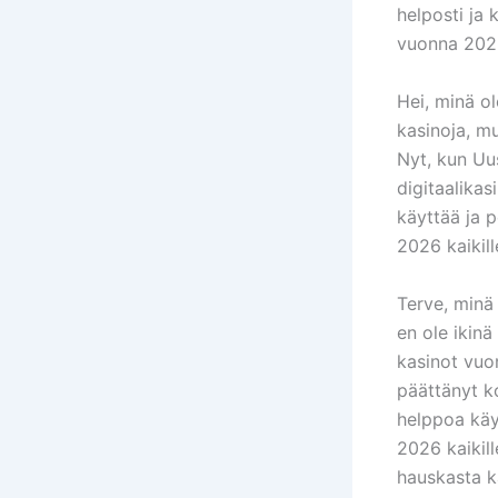
helposti ja 
vuonna 2026 
Hei, minä o
kasinoja, mu
Nyt, kun Uu
digitaalikas
käyttää ja p
2026 kaikill
Terve, minä 
en ole ikinä
kasinot vuon
päättänyt ko
helppoa käyt
2026 kaikill
hauskasta k