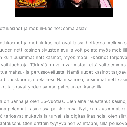
ttikasinot ja mobiili-kasinot: sama asia?
ttikasinot ja mobiili-kasinot ovat tässä hetkessä melkein 
den nettikasinon sivuston avulla voit pelata myös mobiilila
 kuin uusimmat nettikasinot, myös mobiili-kasinot tarjoava
n vaihtoehtoja. Tärkeää on vain varmistaa, että valitsemmasi
ttua maksu- ja perussovellusta. Nämä uudet kasinot tarjoa
 ja bonuskoodejä pelajeesi. Näin sanoen, uusimmat nettikasi
not tarjoavat yhden saman palvelun eri kanavilla.
i on Sanna ja olen 35-vuotias. Olen aina rakastanut kasinoj
aina pelannut kasinoissa paikkojensa. Nyt, kun Uusimmat ka
tarjoavat mukavia ja turvallisia digitaalikasinoja, olen siir
atakseni. Olen erittäin tyytyväinen valintaani, sillä pelisove