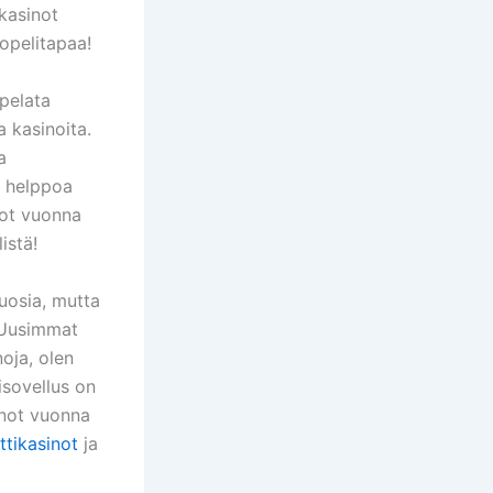
 kasinot
nopelitapaa!
 pelata
a kasinoita.
a
n helppoa
inot vuonna
istä!
vuosia, mutta
n Uusimmat
noja, olen
isovellus on
inot vuonna
ttikasinot
ja