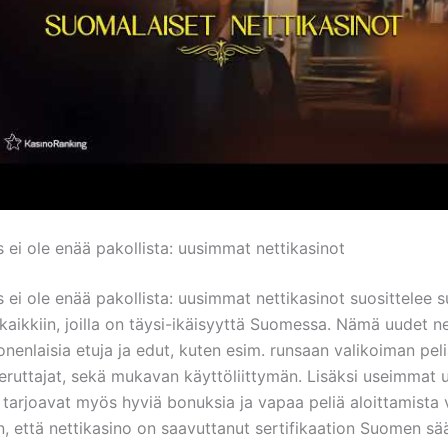
 ei ole enää pakollista: uusimmat nettikasinot
ei ole enää pakollista: uusimmat nettikasinot suosittelee s
 kaikkiin, joilla on täysi-ikäisyyttä Suomessa. Nämä uudet n
nenlaisia etuja ja edut, kuten esim. runsaan valikoiman pel
eruttajat, sekä mukavan käyttöliittymän. Lisäksi useimmat 
 tarjoavat myös hyviä bonuksia ja vapaa peliä aloittamista 
n, että nettikasino on saavuttanut sertifikaation Suomen sä