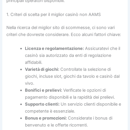
principali operatori disponibili.
1. Criteri di scelta per il miglior casinò non AAMS
Nella ricerca del miglior sito di scommesse, ci sono vari
criteri che dovreste considerare. Ecco alcuni fattori chiave:
Licenza e regolamentazione:
Assicuratevi che il
casinò sia autorizzato da enti di regolazione
affidabili.
Varietà di giochi:
Controllate la selezione di
giochi, incluse slot, giochi da tavolo e casinò dal
vivo.
Bonifici e prelievi:
Verificate le opzioni di
pagamento disponibili e la rapidità dei prelievi.
Supporto clienti:
Un servizio clienti disponibile e
competente è essenziale.
Bonus e promozioni:
Considerate i bonus di
benvenuto e le offerte ricorrenti.