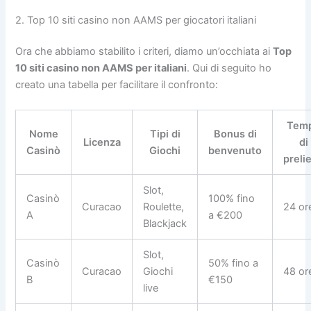
2. Top 10 siti casino non AAMS per giocatori italiani
Ora che abbiamo stabilito i criteri, diamo un’occhiata ai
Top
10 siti casino non AAMS per italiani
. Qui di seguito ho
creato una tabella per facilitare il confronto:
Tem
Nome
Tipi di
Bonus di
Licenza
di
Casinò
Giochi
benvenuto
preli
Slot,
Casinò
100% fino
Curacao
Roulette,
24 or
A
a €200
Blackjack
Slot,
Casinò
50% fino a
Curacao
Giochi
48 or
B
€150
live