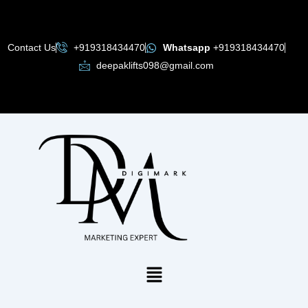
Skip
to
content
Contact Us
+919318434470
Whatsapp
+919318434470
deepaklifts098@gmail.com
Menu