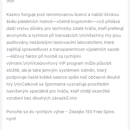
\n\n
Kasino funguje pod renomovanou licencí a nabízí širokou
škálu platebních metod—včetně kryptoměn—což přidává
další vrstvu důvěry pro technicky zdaté hráče, kteří preferují
anonymitu a rychlost při transakcích.\n\nVšechny hry jsou
auditovány nezávislými testovacími laboratořemi, které
zajišťují spravedlivost a transparentnost výplatních sazeb
—klíčový faktor při honbě za rychlými
výhrami.\n\nVíceúrovňový VIP program může působit
složitě, ale je také jemným systémem odměn, který
podporuje časté krátké seance spíše než občasné dlouhé
hry.\n\nCelkově se Spinmama vyznačuje prostředím
navrženým speciálně pro hráče, kteří chtějí okamžité
vzrušení bez dlouhých závazků.\n\n
Ponořte se do rychlých výher – Získejte 150 Free Spins
nyní!