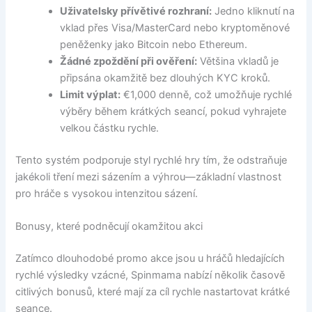
Uživatelsky přívětivé rozhraní:
Jedno kliknutí na
vklad přes Visa/MasterCard nebo kryptoměnové
peněženky jako Bitcoin nebo Ethereum.
Žádné zpoždění při ověření:
Většina vkladů je
připsána okamžitě bez dlouhých KYC kroků.
Limit výplat:
€1,000 denně, což umožňuje rychlé
výběry během krátkých seancí, pokud vyhrajete
velkou částku rychle.
Tento systém podporuje styl rychlé hry tím, že odstraňuje
jakékoli tření mezi sázením a výhrou—základní vlastnost
pro hráče s vysokou intenzitou sázení.
Bonusy, které podněcují okamžitou akci
Zatímco dlouhodobé promo akce jsou u hráčů hledajících
rychlé výsledky vzácné, Spinmama nabízí několik časově
citlivých bonusů, které mají za cíl rychle nastartovat krátké
seance.