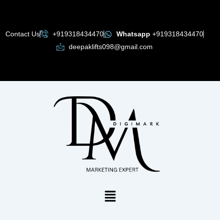
Skip
to
content
Contact Us
+919318434470
Whatsapp
+919318434470
deepaklifts098@gmail.com
Menu