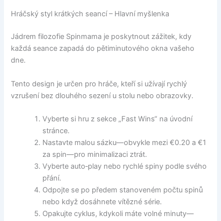
Hráčský styl krátkých seancí – Hlavní myšlenka
Jádrem filozofie Spinmama je poskytnout zážitek, kdy
každá seance zapadá do pětiminutového okna vašeho
dne.
Tento design je určen pro hráče, kteří si užívají rychlý
vzrušení bez dlouhého sezení u stolu nebo obrazovky.
Vyberte si hru z sekce „Fast Wins“ na úvodní
stránce.
Nastavte malou sázku—obvykle mezi €0.20 a €1
za spin—pro minimalizaci ztrát.
Vyberte auto‑play nebo rychlé spiny podle svého
přání.
Odpojte se po předem stanoveném počtu spinů
nebo když dosáhnete vítězné série.
Opakujte cyklus, kdykoli máte volné minuty—