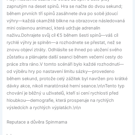
zapnutým na deset spinů. Hra se načte do dvou sekund;
během prvních tří spinů zasáhnete dva po sobě jdoucí
výhry—každá okamžitě blikne na obrazovce následovaná
mini oslavnou animací, která udržuje adrenalin
naživu.Dohrajete svůj cíl €5 během šesti spinů—váš cíl
rychlé výhry je splněn—a rozhodnete se přestat, než se
znovu objeví ztráty. Odhlásíte se ihned po uložení svého
zůstatku a plánujete další seanci během večerní cesty do
práce zítra ráno.V tomto scénáři bylo každé rozhodnutí—
od výběru hry po nastavení limitu sázky—provedeno
během sekund, protože celý zážitek byl navržen pro krátké
dávky akce, nikoli maratónské herní seance.\n\nTento typ
chování je běžný u uživatelů, kteří si cení rychlosti před
hloubkou—demografie, která prosperuje na rychlých
výsledcích a rychlých výplatách.\n\n
Reputace a důvěra Spinmama