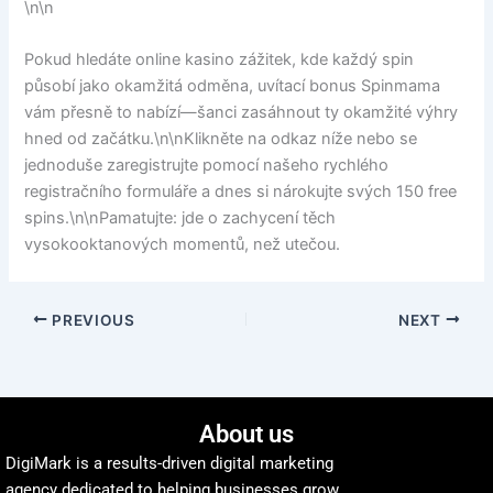
\n\n
Pokud hledáte online kasino zážitek, kde každý spin
působí jako okamžitá odměna, uvítací bonus Spinmama
vám přesně to nabízí—šanci zasáhnout ty okamžité výhry
hned od začátku.\n\nKlikněte na odkaz níže nebo se
jednoduše zaregistrujte pomocí našeho rychlého
registračního formuláře a dnes si nárokujte svých 150 free
spins.\n\nPamatujte: jde o zachycení těch
vysokooktanových momentů, než utečou.
PREVIOUS
NEXT
About us
DigiMark is a results-driven digital marketing
agency dedicated to helping businesses grow