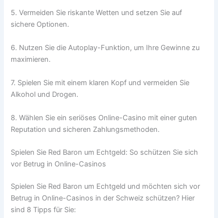
5. Vermeiden Sie riskante Wetten und setzen Sie auf
sichere Optionen.
6. Nutzen Sie die Autoplay-Funktion, um Ihre Gewinne zu
maximieren.
7. Spielen Sie mit einem klaren Kopf und vermeiden Sie
Alkohol und Drogen.
8. Wählen Sie ein seriöses Online-Casino mit einer guten
Reputation und sicheren Zahlungsmethoden.
Spielen Sie Red Baron um Echtgeld: So schützen Sie sich
vor Betrug in Online-Casinos
Spielen Sie Red Baron um Echtgeld und möchten sich vor
Betrug in Online-Casinos in der Schweiz schützen? Hier
sind 8 Tipps für Sie: