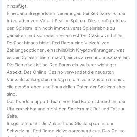
hinzufügt.
Eine der aufregendsten Neuerungen bei Red Baron ist die
Integration von Virtual-Reality-Spielen. Dies ermöglicht es
den Spielern, ein noch immersiveres Spielerlebnis zu
genießen und sich wie in einem echten Casino zu fühlen.
Darüber hinaus bietet Red Baron eine Vielzahl von
Zahlungsoptionen, einschließlich Kryptowährungen, was
es den Spielern leicht macht, einzuzahlen und auszuzahlen.
Die Sicherheit ist bei Red Baron ein weiterer wichtiger
Aspekt. Das Online-Casino verwendet die neuesten
Verschlüsselungstechnologien, um sicherzustellen, dass
alle persönlichen und finanziellen Daten der Spieler sicher
sind.
Das Kundensupport-Team von Red Baron ist rund um die
Uhr erreichbar und steht den Spielern mit Rat und Tat zur
Seite.
Insgesamt sieht die Zukunft des Glücksspiels in der
Schweiz mit Red Baron vielversprechend aus. Das Online-