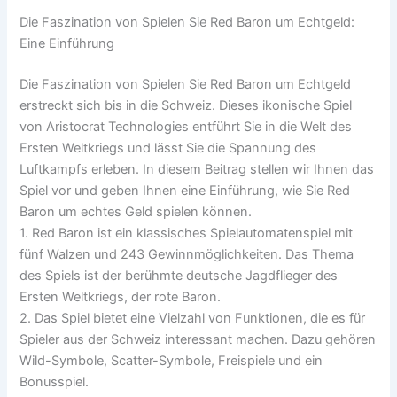
Die Faszination von Spielen Sie Red Baron um Echtgeld:
Eine Einführung
Die Faszination von Spielen Sie Red Baron um Echtgeld
erstreckt sich bis in die Schweiz. Dieses ikonische Spiel
von Aristocrat Technologies entführt Sie in die Welt des
Ersten Weltkriegs und lässt Sie die Spannung des
Luftkampfs erleben. In diesem Beitrag stellen wir Ihnen das
Spiel vor und geben Ihnen eine Einführung, wie Sie Red
Baron um echtes Geld spielen können.
1. Red Baron ist ein klassisches Spielautomatenspiel mit
fünf Walzen und 243 Gewinnmöglichkeiten. Das Thema
des Spiels ist der berühmte deutsche Jagdflieger des
Ersten Weltkriegs, der rote Baron.
2. Das Spiel bietet eine Vielzahl von Funktionen, die es für
Spieler aus der Schweiz interessant machen. Dazu gehören
Wild-Symbole, Scatter-Symbole, Freispiele und ein
Bonusspiel.