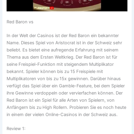
Red Baron vs
In der Welt der Casinos ist der Red Baron ein bekannter
Name. Dieses Spiel von Aristocrat ist in der Schweiz sehr
beliebt. Es bietet eine aufregende Erfahrung mit seinem
Thema aus dem Ersten Weltkrieg. Der Red Baron ist für
seine Freispiel-Funktion mit steigendem Multiplikator
bekannt. Spieler können bis zu 15 Freispiele mit
Multiplikatoren von bis zu 15x gewinnen. Darüber hinaus
verfügt das Spiel über ein Gamble-Feature, bei dem Spieler
ihre Gewinne verdoppeln oder vervierfachen können. Der
Red Baron ist ein Spiel für alle Arten von Spielern, von
Anfängern bis zu High Rollern. Probieren Sie es noch heute
in einem der vielen Online-Casinos in der Schweiz aus.
Review 1: