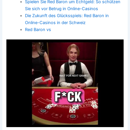
Spielen Sie Red Baron um Echtgeld: So schützen
Sie sich vor Betrug in Online-Casinos
Die Zukunft des Glücksspiels: Red Baron in
Online-Casinos in der Schweiz
Red Baron vs