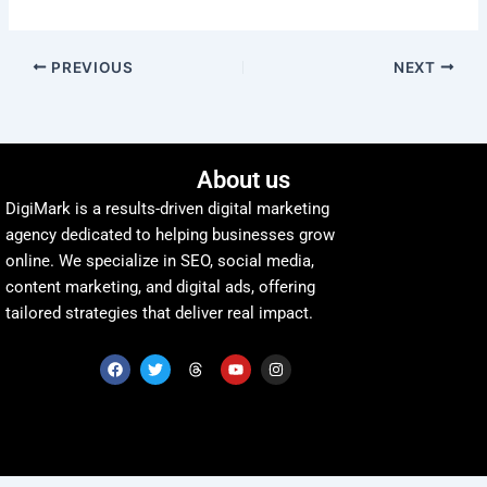
PREVIOUS
NEXT
About us
DigiMark is a results-driven digital marketing
agency dedicated to helping businesses grow
online. We specialize in SEO, social media,
content marketing, and digital ads, offering
tailored strategies that deliver real impact.
F
T
T
Y
I
a
w
h
o
n
c
i
r
u
s
e
t
e
t
t
b
t
a
u
a
o
e
d
b
g
o
r
s
e
r
k
a
m