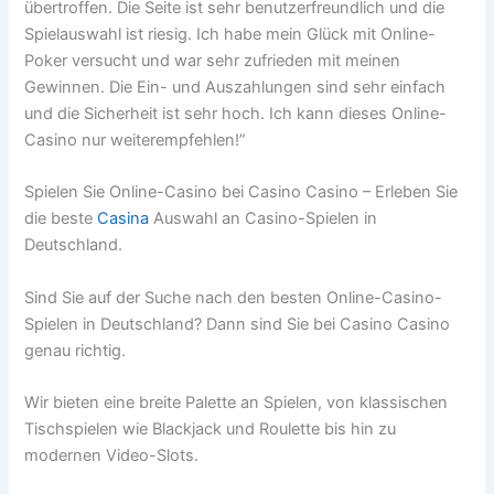
übertroffen. Die Seite ist sehr benutzerfreundlich und die
Spielauswahl ist riesig. Ich habe mein Glück mit Online-
Poker versucht und war sehr zufrieden mit meinen
Gewinnen. Die Ein- und Auszahlungen sind sehr einfach
und die Sicherheit ist sehr hoch. Ich kann dieses Online-
Casino nur weiterempfehlen!”
Spielen Sie Online-Casino bei Casino Casino – Erleben Sie
die beste
Casina
Auswahl an Casino-Spielen in
Deutschland.
Sind Sie auf der Suche nach den besten Online-Casino-
Spielen in Deutschland? Dann sind Sie bei Casino Casino
genau richtig.
Wir bieten eine breite Palette an Spielen, von klassischen
Tischspielen wie Blackjack und Roulette bis hin zu
modernen Video-Slots.