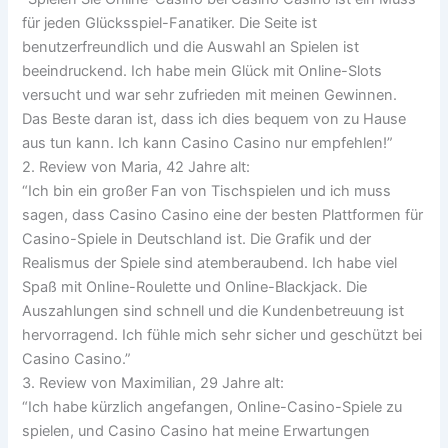
für jeden Glücksspiel-Fanatiker. Die Seite ist
benutzerfreundlich und die Auswahl an Spielen ist
beeindruckend. Ich habe mein Glück mit Online-Slots
versucht und war sehr zufrieden mit meinen Gewinnen.
Das Beste daran ist, dass ich dies bequem von zu Hause
aus tun kann. Ich kann Casino Casino nur empfehlen!”
2. Review von Maria, 42 Jahre alt:
“Ich bin ein großer Fan von Tischspielen und ich muss
sagen, dass Casino Casino eine der besten Plattformen für
Casino-Spiele in Deutschland ist. Die Grafik und der
Realismus der Spiele sind atemberaubend. Ich habe viel
Spaß mit Online-Roulette und Online-Blackjack. Die
Auszahlungen sind schnell und die Kundenbetreuung ist
hervorragend. Ich fühle mich sehr sicher und geschützt bei
Casino Casino.”
3. Review von Maximilian, 29 Jahre alt:
“Ich habe kürzlich angefangen, Online-Casino-Spiele zu
spielen, und Casino Casino hat meine Erwartungen