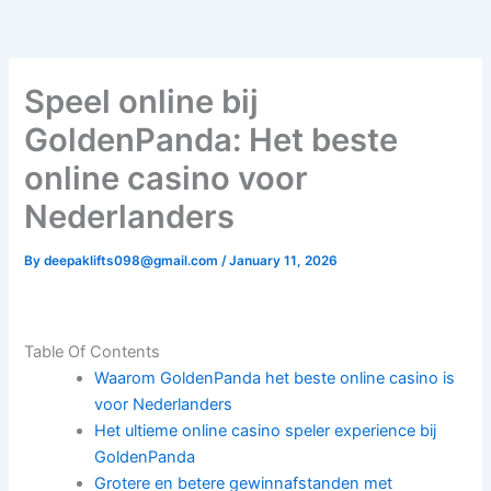
Speel online bij
GoldenPanda: Het beste
online casino voor
Nederlanders
By
deepaklifts098@gmail.com
/
January 11, 2026
Table Of Contents
Waarom GoldenPanda het beste online casino is
voor Nederlanders
Het ultieme online casino speler experience bij
GoldenPanda
Grotere en betere gewinnafstanden met