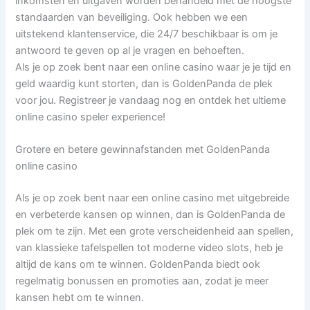
inkomsten en uitgaven worden behandeld met de hoogste
standaarden van beveiliging. Ook hebben we een
uitstekend klantenservice, die 24/7 beschikbaar is om je
antwoord te geven op al je vragen en behoeften.
Als je op zoek bent naar een online casino waar je je tijd en
geld waardig kunt storten, dan is GoldenPanda de plek
voor jou. Registreer je vandaag nog en ontdek het ultieme
online casino speler experience!
Grotere en betere gewinnafstanden met GoldenPanda
online casino
Als je op zoek bent naar een online casino met uitgebreide
en verbeterde kansen op winnen, dan is GoldenPanda de
plek om te zijn. Met een grote verscheidenheid aan spellen,
van klassieke tafelspellen tot moderne video slots, heb je
altijd de kans om te winnen. GoldenPanda biedt ook
regelmatig bonussen en promoties aan, zodat je meer
kansen hebt om te winnen.