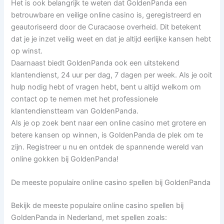
Het is ook belangrijk te weten dat GoldenPanda een
betrouwbare en veilige online casino is, geregistreerd en
geautoriseerd door de Curacaose overheid. Dit betekent
dat je je inzet veilig weet en dat je altijd eerlijke kansen hebt
op winst.
Daarnaast biedt GoldenPanda ook een uitstekend
klantendienst, 24 uur per dag, 7 dagen per week. Als je ooit
hulp nodig hebt of vragen hebt, bent u altijd welkom om
contact op te nemen met het professionele
klantendienstteam van GoldenPanda.
Als je op zoek bent naar een online casino met grotere en
betere kansen op winnen, is GoldenPanda de plek om te
zijn. Registreer u nu en ontdek de spannende wereld van
online gokken bij GoldenPanda!
De meeste populaire online casino spellen bij GoldenPanda
Bekijk de meeste populaire online casino spellen bij
GoldenPanda in Nederland, met spellen zoals: