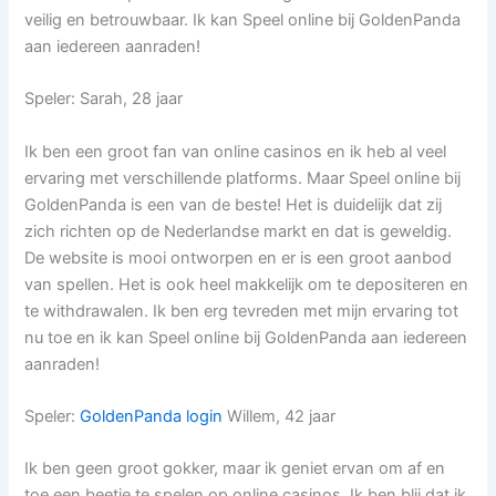
veilig en betrouwbaar. Ik kan Speel online bij GoldenPanda
aan iedereen aanraden!
Speler: Sarah, 28 jaar
Ik ben een groot fan van online casinos en ik heb al veel
ervaring met verschillende platforms. Maar Speel online bij
GoldenPanda is een van de beste! Het is duidelijk dat zij
zich richten op de Nederlandse markt en dat is geweldig.
De website is mooi ontworpen en er is een groot aanbod
van spellen. Het is ook heel makkelijk om te depositeren en
te withdrawalen. Ik ben erg tevreden met mijn ervaring tot
nu toe en ik kan Speel online bij GoldenPanda aan iedereen
aanraden!
Speler:
GoldenPanda login
Willem, 42 jaar
Ik ben geen groot gokker, maar ik geniet ervan om af en
toe een beetje te spelen op online casinos. Ik ben blij dat ik