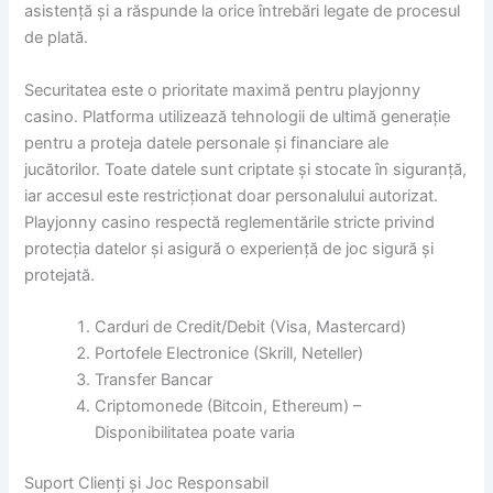
asistență și a răspunde la orice întrebări legate de procesul
de plată.
Securitatea este o prioritate maximă pentru playjonny
casino. Platforma utilizează tehnologii de ultimă generație
pentru a proteja datele personale și financiare ale
jucătorilor. Toate datele sunt criptate și stocate în siguranță,
iar accesul este restricționat doar personalului autorizat.
Playjonny casino respectă reglementările stricte privind
protecția datelor și asigură o experiență de joc sigură și
protejată.
Carduri de Credit/Debit (Visa, Mastercard)
Portofele Electronice (Skrill, Neteller)
Transfer Bancar
Criptomonede (Bitcoin, Ethereum) –
Disponibilitatea poate varia
Suport Clienți și Joc Responsabil