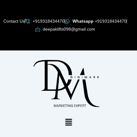
Skip
to
content
Contact Us
+919318434470
Whatsapp
+919318434470
deepaklifts098@gmail.com
Menu