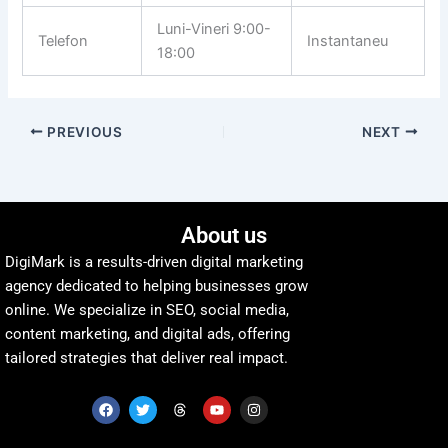
Luni-Vineri 9:00-
Telefon
Instantaneu
18:00
PREVIOUS
NEXT
About us
DigiMark is a results-driven digital marketing
agency dedicated to helping businesses grow
online. We specialize in SEO, social media,
content marketing, and digital ads, offering
tailored strategies that deliver real impact.
F
T
T
Y
I
a
w
h
o
n
c
i
r
u
s
e
t
e
t
t