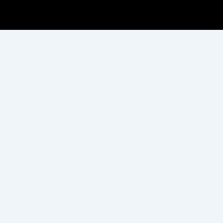
b
t
a
u
a
o
e
d
b
g
o
r
s
e
r
k
a
m