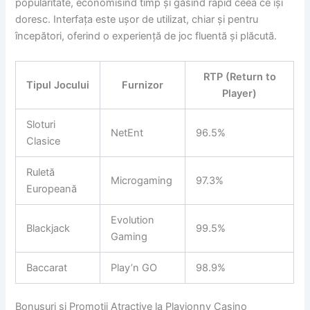
popularitate, economisind timp și găsind rapid ceea ce își
doresc. Interfața este ușor de utilizat, chiar și pentru
începători, oferind o experiență de joc fluentă și plăcută.
RTP (Return to
Tipul Jocului
Furnizor
Player)
Sloturi
NetEnt
96.5%
Clasice
Ruletă
Microgaming
97.3%
Europeană
Evolution
Blackjack
99.5%
Gaming
Baccarat
Play’n GO
98.9%
Bonusuri și Promoții Atractive la Playjonny Casino