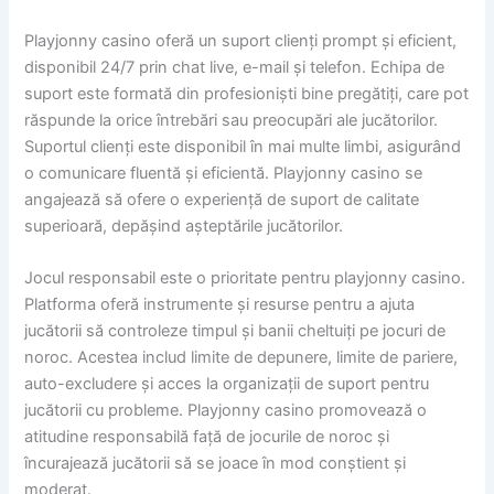
Playjonny casino oferă un suport clienți prompt și eficient,
disponibil 24/7 prin chat live, e-mail și telefon. Echipa de
suport este formată din profesioniști bine pregătiți, care pot
răspunde la orice întrebări sau preocupări ale jucătorilor.
Suportul clienți este disponibil în mai multe limbi, asigurând
o comunicare fluentă și eficientă. Playjonny casino se
angajează să ofere o experiență de suport de calitate
superioară, depășind așteptările jucătorilor.
Jocul responsabil este o prioritate pentru playjonny casino.
Platforma oferă instrumente și resurse pentru a ajuta
jucătorii să controleze timpul și banii cheltuiți pe jocuri de
noroc. Acestea includ limite de depunere, limite de pariere,
auto-excludere și acces la organizații de suport pentru
jucătorii cu probleme. Playjonny casino promovează o
atitudine responsabilă față de jocurile de noroc și
încurajează jucătorii să se joace în mod conștient și
moderat.