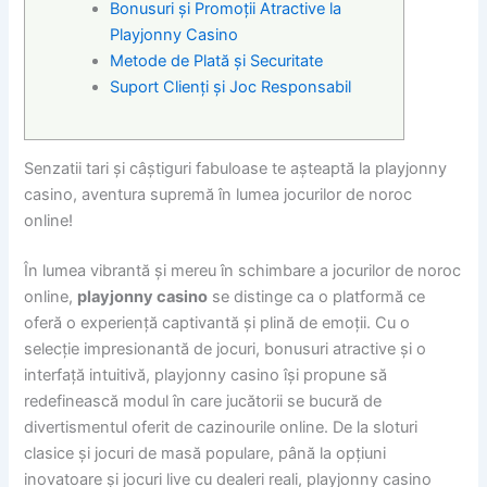
Bonusuri și Promoții Atractive la
Playjonny Casino
Metode de Plată și Securitate
Suport Clienți și Joc Responsabil
Senzatii tari și câștiguri fabuloase te așteaptă la playjonny
casino, aventura supremă în lumea jocurilor de noroc
online!
În lumea vibrantă și mereu în schimbare a jocurilor de noroc
online,
playjonny casino
se distinge ca o platformă ce
oferă o experiență captivantă și plină de emoții. Cu o
selecție impresionantă de jocuri, bonusuri atractive și o
interfață intuitivă, playjonny casino își propune să
redefinească modul în care jucătorii se bucură de
divertismentul oferit de cazinourile online. De la sloturi
clasice și jocuri de masă populare, până la opțiuni
inovatoare și jocuri live cu dealeri reali, playjonny casino