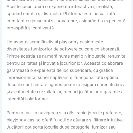
Aceste jocuri oferă o experiență interactivă și realistă,
sporind emoția și distracția. Platforma este actualizată
constant cu jocuri noi și inovatoare, asigurând o experiență
proaspătă și captivantă.
Un avantaj semnificativ al playjonny casino este
diversitatea furnizorilor de software cu care colaborează.
Printre aceștia se numără nume mari din industrie, renumite
pentru calitatea și inovația jocurilor lor. Această colaborare
garantează o experiență de joc superioară, cu grafică
impresionantă, sunet captivant și funcționalitate optimă.
Jocurile sunt testate riguros pentru a asigura corectitudinea
și aleatorietatea rezultatelor, oferind jucătorilor o garanție a
integrității platformei.
Pentru a facilita navigarea și a găsi rapid jocurile preferate,
playjonny casino oferă funcții de căutare și filtrare intuitive.
Jucătorii pot sorta jocurile după categorie, furnizor sau