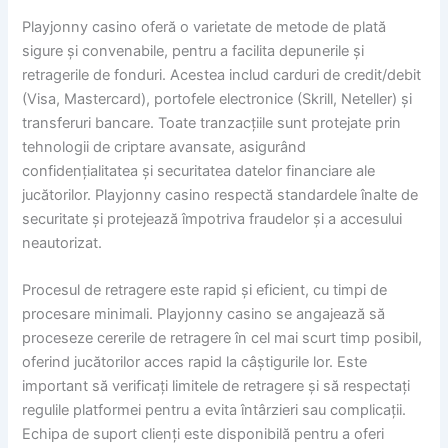
Playjonny casino oferă o varietate de metode de plată
sigure și convenabile, pentru a facilita depunerile și
retragerile de fonduri. Acestea includ carduri de credit/debit
(Visa, Mastercard), portofele electronice (Skrill, Neteller) și
transferuri bancare. Toate tranzacțiile sunt protejate prin
tehnologii de criptare avansate, asigurând
confidențialitatea și securitatea datelor financiare ale
jucătorilor. Playjonny casino respectă standardele înalte de
securitate și protejează împotriva fraudelor și a accesului
neautorizat.
Procesul de retragere este rapid și eficient, cu timpi de
procesare minimali. Playjonny casino se angajează să
proceseze cererile de retragere în cel mai scurt timp posibil,
oferind jucătorilor acces rapid la câștigurile lor. Este
important să verificați limitele de retragere și să respectați
regulile platformei pentru a evita întârzieri sau complicații.
Echipa de suport clienți este disponibilă pentru a oferi