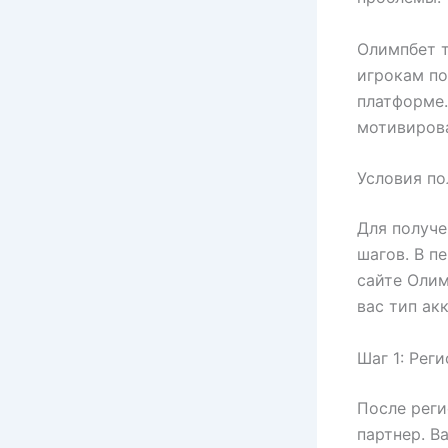
Олимпбет т
игрокам по
платформе.
мотивирова
Условия по
Для получе
шагов. В п
сайте Олим
вас тип акк
Шаг 1: Рег
После реги
партнер. В