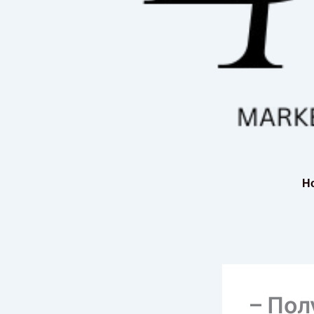
H
– Пол