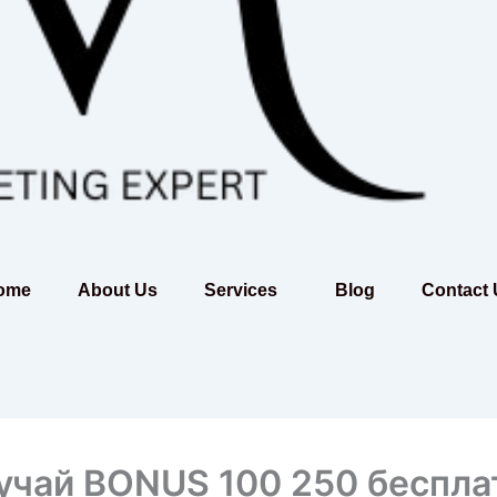
ome
About Us
Services
Blog
Contact 
учай BONUS 100 250 беспл