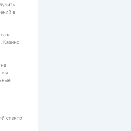
лучить
щений в
ть на
. Казино
 на
о вы
льные
ий спектр