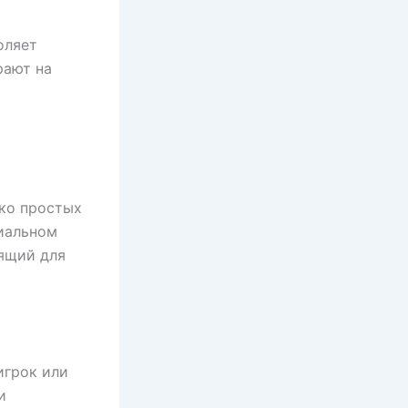
оляет
рают на
ько простых
циальном
дящий для
игрок или
и