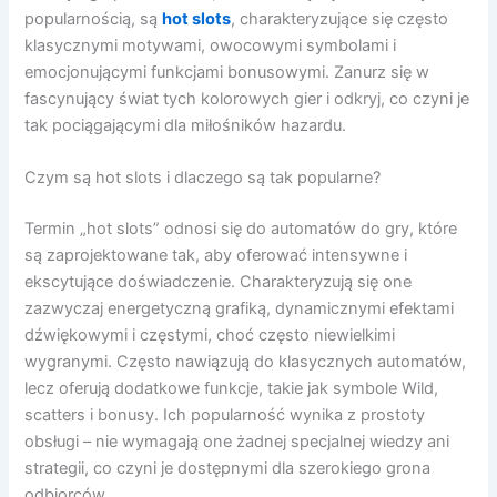
popularnością, są
hot slots
, charakteryzujące się często
klasycznymi motywami, owocowymi symbolami i
emocjonującymi funkcjami bonusowymi. Zanurz się w
fascynujący świat tych kolorowych gier i odkryj, co czyni je
tak pociągającymi dla miłośników hazardu.
Czym są hot slots i dlaczego są tak popularne?
Termin „hot slots” odnosi się do automatów do gry, które
są zaprojektowane tak, aby oferować intensywne i
ekscytujące doświadczenie. Charakteryzują się one
zazwyczaj energetyczną grafiką, dynamicznymi efektami
dźwiękowymi i częstymi, choć często niewielkimi
wygranymi. Często nawiązują do klasycznych automatów,
lecz oferują dodatkowe funkcje, takie jak symbole Wild,
scatters i bonusy. Ich popularność wynika z prostoty
obsługi – nie wymagają one żadnej specjalnej wiedzy ani
strategii, co czyni je dostępnymi dla szerokiego grona
odbiorców.