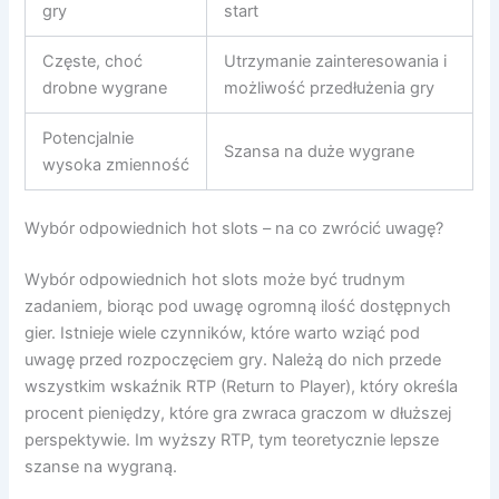
gry
start
Częste, choć
Utrzymanie zainteresowania i
drobne wygrane
możliwość przedłużenia gry
Potencjalnie
Szansa na duże wygrane
wysoka zmienność
Wybór odpowiednich hot slots – na co zwrócić uwagę?
Wybór odpowiednich hot slots może być trudnym
zadaniem, biorąc pod uwagę ogromną ilość dostępnych
gier. Istnieje wiele czynników, które warto wziąć pod
uwagę przed rozpoczęciem gry. Należą do nich przede
wszystkim wskaźnik RTP (Return to Player), który określa
procent pieniędzy, które gra zwraca graczom w dłuższej
perspektywie. Im wyższy RTP, tym teoretycznie lepsze
szanse na wygraną.