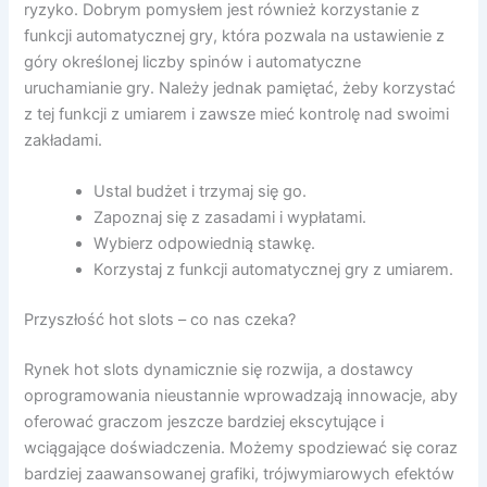
ryzyko. Dobrym pomysłem jest również korzystanie z
funkcji automatycznej gry, która pozwala na ustawienie z
góry określonej liczby spinów i automatyczne
uruchamianie gry. Należy jednak pamiętać, żeby korzystać
z tej funkcji z umiarem i zawsze mieć kontrolę nad swoimi
zakładami.
Ustal budżet i trzymaj się go.
Zapoznaj się z zasadami i wypłatami.
Wybierz odpowiednią stawkę.
Korzystaj z funkcji automatycznej gry z umiarem.
Przyszłość hot slots – co nas czeka?
Rynek hot slots dynamicznie się rozwija, a dostawcy
oprogramowania nieustannie wprowadzają innowacje, aby
oferować graczom jeszcze bardziej ekscytujące i
wciągające doświadczenia. Możemy spodziewać się coraz
bardziej zaawansowanej grafiki, trójwymiarowych efektów