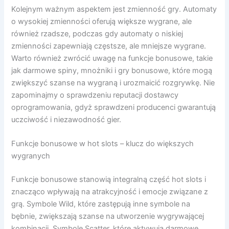
Kolejnym ważnym aspektem jest zmienność gry. Automaty
o wysokiej zmienności oferują większe wygrane, ale
również rzadsze, podczas gdy automaty o niskiej
zmienności zapewniają częstsze, ale mniejsze wygrane.
Warto również zwrócić uwagę na funkcje bonusowe, takie
jak darmowe spiny, mnożniki i gry bonusowe, które mogą
zwiększyć szanse na wygraną i urozmaicić rozgrywkę. Nie
zapominajmy o sprawdzeniu reputacji dostawcy
oprogramowania, gdyż sprawdzeni producenci gwarantują
uczciwość i niezawodność gier.
Funkcje bonusowe w hot slots – klucz do większych
wygranych
Funkcje bonusowe stanowią integralną część hot slots i
znacząco wpływają na atrakcyjność i emocje związane z
grą. Symbole Wild, które zastępują inne symbole na
bębnie, zwiększają szanse na utworzenie wygrywającej
kombinacji. Symbole Scatter, które aktywują darmowe