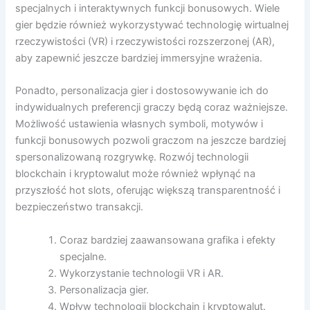
specjalnych i interaktywnych funkcji bonusowych. Wiele
gier będzie również wykorzystywać technologię wirtualnej
rzeczywistości (VR) i rzeczywistości rozszerzonej (AR),
aby zapewnić jeszcze bardziej immersyjne wrażenia.
Ponadto, personalizacja gier i dostosowywanie ich do
indywidualnych preferencji graczy będą coraz ważniejsze.
Możliwość ustawienia własnych symboli, motywów i
funkcji bonusowych pozwoli graczom na jeszcze bardziej
spersonalizowaną rozgrywkę. Rozwój technologii
blockchain i kryptowalut może również wpłynąć na
przyszłość hot slots, oferując większą transparentność i
bezpieczeństwo transakcji.
Coraz bardziej zaawansowana grafika i efekty
specjalne.
Wykorzystanie technologii VR i AR.
Personalizacja gier.
Wpływ technologii blockchain i kryptowalut.