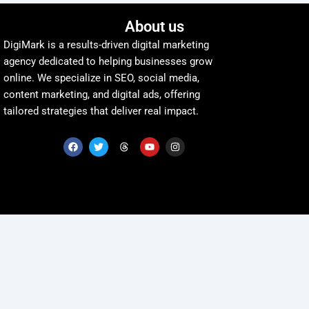
About us
DigiMark is a results-driven digital marketing
agency dedicated to helping businesses grow
online. We specialize in SEO, social media,
content marketing, and digital ads, offering
tailored strategies that deliver real impact.
F
T
T
Y
I
a
w
h
o
n
c
i
r
u
s
e
t
e
t
t
b
t
a
u
a
o
e
d
b
g
o
r
s
e
r
k
a
m