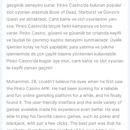
gezginlik deneyimi sunar. Pinko Casino’da bulunan popüler
slot oyunları arasında Book of Dead, Starburst ve Gonzo’s
Quest yer almaktadır. Canlı bahis ve slot oyunlarının yanı
sıra, Pinko Casino’da birçok farklı kampanya ve bonus
vardır. Pinko Casino, güvenli ve güvenilir bir ortamda keyifli
ve faydalı bir çevrimiçi kazino deneyimi sunmaktadır. Üyelik
işlemleri kolay ve hızlı yapılabilir, para yatırma ve çekme
işlemlerinde de çok çeşitli ödeme yöntemleri kullanılabilir.
Pinko Casino’da bugün üye olun, canlı bahis ve slot oyunları
ile keyifli zaman geçirin!
Muhammet, 28, couldn’t believe his eyes when he first saw
the Pinko Casino APK. He had been looking for a reliable
and fun online gambling platform for a while, and he finally
found it. The user-friendly interface and the wide variety of
games available made his experience even better. He was
able to play his favorite casino games, such as poker and
blackjack, with just a few clicks. The best part was that he