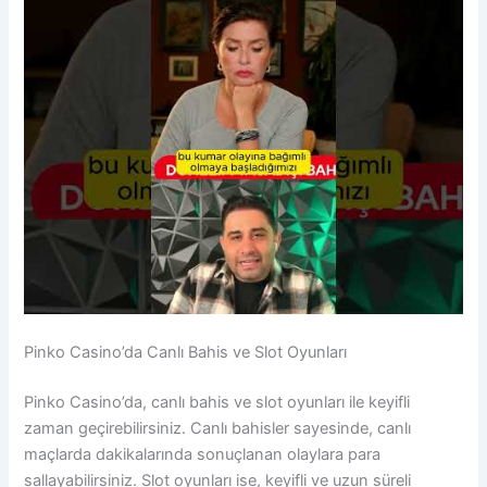
Pinko Casino’da Canlı Bahis ve Slot Oyunları
Pinko Casino’da, canlı bahis ve slot oyunları ile keyifli
zaman geçirebilirsiniz. Canlı bahisler sayesinde, canlı
maçlarda dakikalarında sonuçlanan olaylara para
sallayabilirsiniz. Slot oyunları ise, keyifli ve uzun süreli