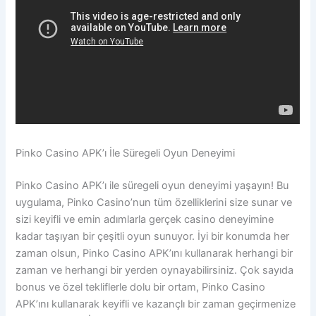
Pinko Casino APK’ı İle Süregeli Oyun Deneyimi
Pinko Casino APK’ı ile süregeli oyun deneyimi yaşayın! Bu
uygulama, Pinko Casino’nun tüm özelliklerini size sunar ve
sizi keyifli ve emin adımlarla gerçek casino deneyimine
kadar taşıyan bir çeşitli oyun sunuyor. İyi bir konumda her
zaman olsun, Pinko Casino APK’ını kullanarak herhangi bir
zaman ve herhangi bir yerden oynayabilirsiniz. Çok sayıda
bonus ve özel tekliflerle dolu bir ortam, Pinko Casino
APK’ını kullanarak keyifli ve kazançlı bir zaman geçirmenize