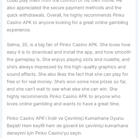
could play them from the comfort of his own home. He
also appreciated the secure payment methods and the
quick withdrawals. Overall, he highly recommends Pinko
Casino APK to anyone looking for a great online gambling
experience.
Selma, 35, is a big fan of Pinko Casino APK. She loves how
easy it is to download and install the app, and how smooth
the gameplay is. She enjoys playing slots and roulette, and
she’s always impressed by the high-quality graphics and
sound effects. She also likes the fact that she can play for
free or for real money. She’s won some nice prizes so far,
and she can’t wait to see what else she can win. She
highly recommends Pinko Casino APK to anyone who
loves online gambling and wants to have a great time.
Pinko Casino APK’ı İndir ve Çevrimiçi Kumarhane Oyunu
Başlat! Hem keyifli hem de güvenli bir çevrimiçi kumarhane
deneyimi için Pinko Casino’yu seçin.