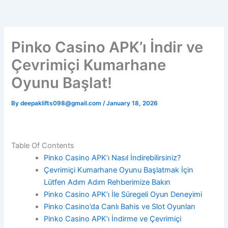
Pinko Casino APK’ı İndir ve
Çevrimiçi Kumarhane
Oyunu Başlat!
By
deepaklifts098@gmail.com
/
January 18, 2026
Table Of Contents
Pinko Casino APK’ı Nasıl İndirebilirsiniz?
Çevrimiçi Kumarhane Oyunu Başlatmak İçin
Lütfen Adım Adım Rehberimize Bakın
Pinko Casino APK’ı İle Süregeli Oyun Deneyimi
Pinko Casino’da Canlı Bahis ve Slot Oyunları
Pinko Casino APK’ı İndirme ve Çevrimiçi