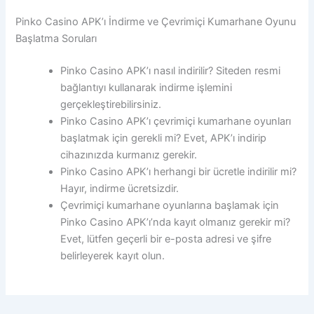
Pinko Casino APK’ı İndirme ve Çevrimiçi Kumarhane Oyunu
Başlatma Soruları
Pinko Casino APK’ı nasıl indirilir? Siteden resmi
bağlantıyı kullanarak indirme işlemini
gerçekleştirebilirsiniz.
Pinko Casino APK’ı çevrimiçi kumarhane oyunları
başlatmak için gerekli mi? Evet, APK’ı indirip
cihazınızda kurmanız gerekir.
Pinko Casino APK’ı herhangi bir ücretle indirilir mi?
Hayır, indirme ücretsizdir.
Çevrimiçi kumarhane oyunlarına başlamak için
Pinko Casino APK’ı’nda kayıt olmanız gerekir mi?
Evet, lütfen geçerli bir e-posta adresi ve şifre
belirleyerek kayıt olun.