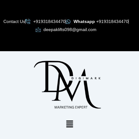
Skip
to
content
Contact Us
+919318434470
Whatsapp
+919318434470
deepaklifts098@gmail.com
Menu