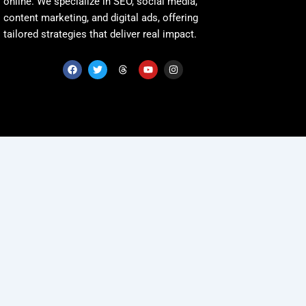
online. We specialize in SEO, social media,
content marketing, and digital ads, offering
tailored strategies that deliver real impact.
F
T
T
Y
I
a
w
h
o
n
c
i
r
u
s
e
t
e
t
t
b
t
a
u
a
o
e
d
b
g
o
r
s
e
r
k
a
m