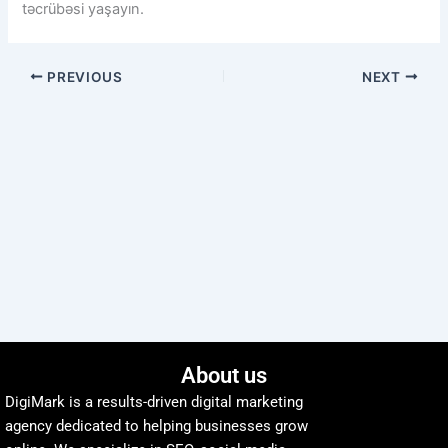
təcrübəsi yaşayın.
PREVIOUS
NEXT
About us
DigiMark is a results-driven digital marketing
agency dedicated to helping businesses grow