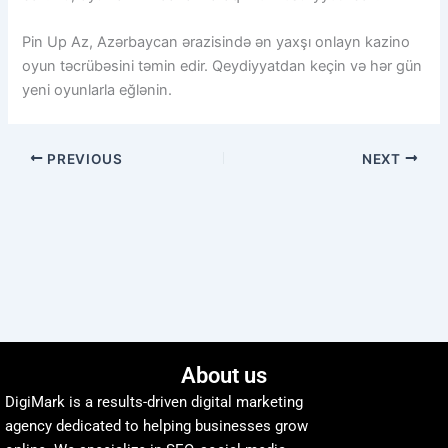
Pin Up Az, Azərbaycan ərazisində ən yaxşı onlayn kazino
oyun təcrübəsini təmin edir. Qeydiyyatdan keçin və hər gün
yeni oyunlarla eğlənin.
PREVIOUS
NEXT
About us
DigiMark is a results-driven digital marketing
agency dedicated to helping businesses grow