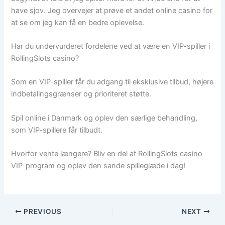
have sjov. Jeg overvejer at prøve et andet online casino for
at se om jeg kan få en bedre oplevelse.
Har du undervurderet fordelene ved at være en VIP-spiller i
RollingSlots casino?
Som en VIP-spiller får du adgang til eksklusive tilbud, højere
indbetalingsgrænser og prioriteret støtte.
Spil online i Danmark og oplev den særlige behandling,
som VIP-spillere får tilbudt.
Hvorfor vente længere? Bliv en del af RollingSlots casino
VIP-program og oplev den sande spilleglæde i dag!
PREVIOUS
NEXT