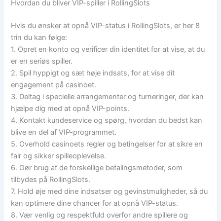
Hvordan du bliver VIP-spiller i RollingSlots
Hvis du ønsker at opnå VIP-status i RollingSlots, er her 8
trin du kan følge:
1. Opret en konto og verificer din identitet for at vise, at du
er en seriøs spiller.
2. Spil hyppigt og sæt høje indsats, for at vise dit
engagement på casinoet.
3. Deltag i specielle arrangementer og turneringer, der kan
hjælpe dig med at opnå VIP-points.
4. Kontakt kundeservice og spørg, hvordan du bedst kan
blive en del af VIP-programmet.
5. Overhold casinoets regler og betingelser for at sikre en
fair og sikker spilleoplevelse.
6. Gør brug af de forskellige betalingsmetoder, som
tilbydes på RollingSlots.
7. Hold øje med dine indsatser og gevinstmuligheder, så du
kan optimere dine chancer for at opnå VIP-status.
8. Vær venlig og respektfuld overfor andre spillere og