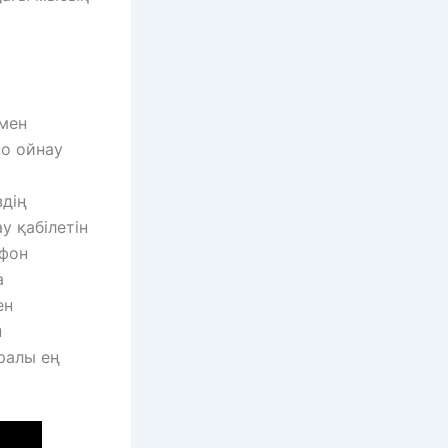
ымен
но ойнау
здің
у қабілетін
ефон
а
ен
п
уралы ең