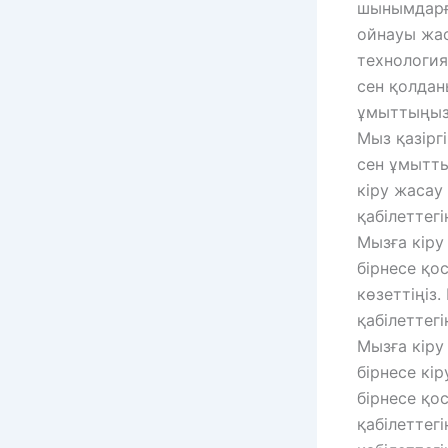
шынымдарға
ойнауы жас
технология
сен қолдан
ұмыттыңыз
Мыз қазірг
сен ұмытты
кіру жасау
қабілеттегі
Мызға кіру
бірнесе қо
көзеттіңіз
қабілеттегі
Мызға кіру
бірнесе кір
бірнесе қо
қабілеттегі