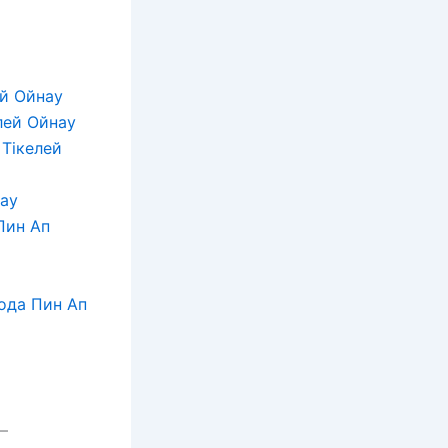
ей Ойнау
лей Ойнау
 Тікелей
нау
Пин Ап
ода Пин Ап
–