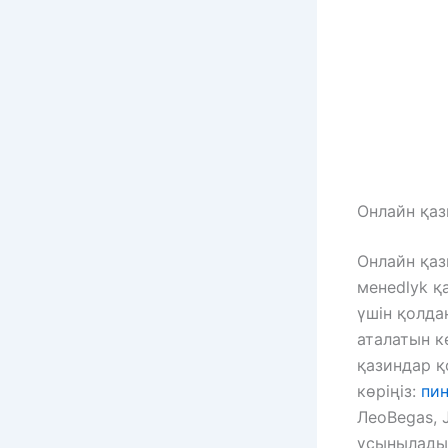
Онлайн қаз
Онлайн қаз
менedlyk қ
үшін қолда
аталатын к
қазиндар қ
көріңіз:
пин
ЛеоВеgas, 
ұсынылады,