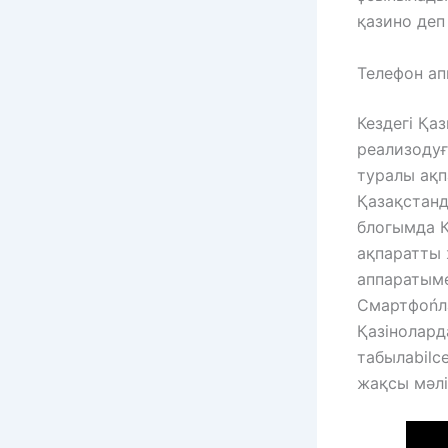
қазино деп
Телефон ап
Кездегі Қа
реализодуғ
туралы ақп
Қазақстанда
блогымда Қ
ақпаратты 
аппаратыме
Смартфоńла
Қазінолард
табылabilс
жақсы мәлі