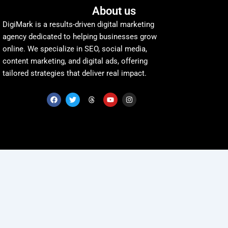
About us
DigiMark is a results-driven digital marketing
agency dedicated to helping businesses grow
online. We specialize in SEO, social media,
content marketing, and digital ads, offering
tailored strategies that deliver real impact.
F
T
T
Y
I
a
w
h
o
n
c
i
r
u
s
e
t
e
t
t
b
t
a
u
a
o
e
d
b
g
o
r
s
e
r
k
a
m