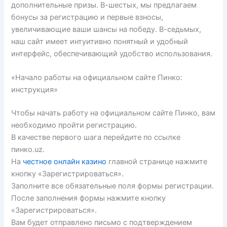
дополнительные призы. В-шестых, мы предлагаем
бонусы за регистрацию и первые взносы,
увеличивающие ваши шансы на победу. В-седьмых,
наш сайт имеет интуитивно понятный и удобный
интерфейс, обеспечивающий удобство использования.
«Начало работы на официальном сайте Пинко:
инструкция»
Чтобы начать работу на официальном сайте Пинко, вам
необходимо пройти регистрацию.
В качестве первого шага перейдите по ссылке
пинко.uz.
На
честное онлайн казино
главной странице нажмите
кнопку «Зарегистрироваться».
Заполните все обязательные поля формы регистрации.
После заполнения формы нажмите кнопку
«Зарегистрироваться».
Вам будет отправлено письмо с подтверждением