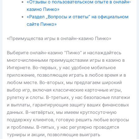
«Отзывы о пользовательском опыте в онлайн-
казино Пинко»
«Раздел „Вопросы и ответы“ на официальном
сайте Пинко»
«Преимущества игры в онлайн-казино Пинко»
Выберите онлайн-казино “Пинко” и наслаждайтесь
многочисленными преимуществами игры в казино в
Интернете. Во-первых, у нас удобное мобильное
приложение, позволяющее играть в любое время и в
любом месте. Во-вторых, мы предлагаем широкий
выбор игр, включая классические карточные игры,
рулетку и слоты. В-третьих, у нас безопасные платежи
и выплаты, гарантирующие защиту ваших финансовых
данных. В-четвёртых, мы имеем круглосуточную
поддержку клиентов, готовую решить любые вопросы
и проблемы. В-пятых, у нас регулярно проводятся
турниры и акции, позволяющие выиграть