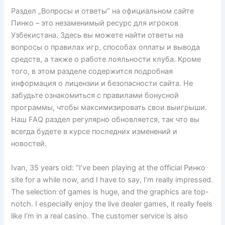
Раздел „Вопросы и ответы“ на официальном сайте
Пинко – это незаменимый ресурс для игроков
Узбекистана. Здесь вы можете найти ответы на
вопросы о правилах игр, способах оплаты и вывода
средств, а также о работе лояльности клуба. Кроме
того, в этом разделе содержится подробная
информация о лицензии и безопасности сайта. Не
забудьте ознакомиться с правилами бонусной
программы, чтобы максимизировать свои выигрыши.
Наш FAQ раздел регулярно обновляется, так что вы
всегда будете в курсе последних изменений и
новостей.
Ivan, 35 years old: “I’ve been playing at the official Pинко
site for a while now, and I have to say, I’m really impressed.
The selection of games is huge, and the graphics are top-
notch. I especially enjoy the live dealer games, it really feels
like I’m in a real casino. The customer service is also