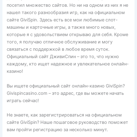
посетил множество сайтов. Но ни на одном из них я не
нашел такого разнообразия игр, как на официальном
сайте GiviSpin. Здесь есть все мои любимые слот-
машины и карточные игры, а также много новых,
которые я с удовольствием открываю для себя. Кроме
того, я получаю отличное обслуживание и могу
связаться с поддержкой в любое время суток.
Официальный сайт ДживиСпин – это то, что нужно
каждому, кто ищет надежное и увлекательное онлайн-
казино!
Вы ищете официальный сайт онлайн-казино GiviSpin?
Givispincasino.com – это адрес, где вы можете начать
играть сейчас!
Не знаете, как зарегистрироваться на официальном
сайте GiviSpin? Наше пошаговое руководство поможет
вам пройти регистрацию за несколько минут.