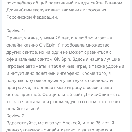
поколебало общий позитивный имидж сайта. В целом,
ДживиСпин заслуживает внимания игроков из
Российской Федерации.
Review 1:
Привет, я Анна, у меня 28 лет, и я люблю играть в
онлайн-казино GiviSpin! Я пробовала множество
других сайтов, но ни один не может сравниться с
официальным сайтом GiviSpin. Здесь я нашла лучшие
игровые автоматы и табличные игры, а также удобный
и интуитивно понятный интерфейс. Кроме того, я
получаю крутые бонусы и участвую в лояльности
программе, что делает мою игровую сессию еще
более приятной. Официальный сайт ДживиСпин – это
то, что я искала, и я рекомендую его всем, кто любит
онлайн-казино!
Review 2:
Здравствуйте, меня зовут Алексей, и мне 35 лет. Я
давно увлекаюсь онлайн-казино, и за это время я