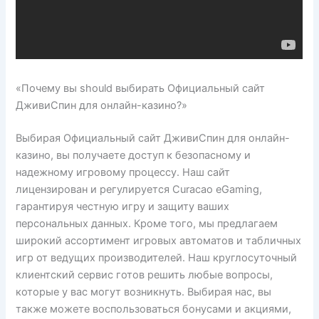
«Почему вы should выбирать Официальный сайт
ДживиСпин для онлайн-казино?»
Выбирая Официальный сайт ДживиСпин для онлайн-
казино, вы получаете доступ к безопасному и
надежному игровому процессу. Наш сайт
лицензирован и регулируется Curacao eGaming,
гарантируя честную игру и защиту ваших
персональных данных. Кроме того, мы предлагаем
широкий ассортимент игровых автоматов и табличных
игр от ведущих производителей. Наш круглосуточный
клиентский сервис готов решить любые вопросы,
которые у вас могут возникнуть. Выбирая нас, вы
также можете воспользоваться бонусами и акциями,