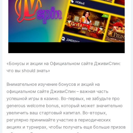
«Бонусы и акции на Официальном сайте ДживиСпин:
что вы should знать»
Внимательное изучение бонусов и акций на
официальном сайте ДживиСпин – важная часть
успешной игры в казино. Во-первых, не забудьте про
generous welcome bonus, который может значительно
увеличить ваш стартовый капитал. Во-вторых,
регулярно принимайте участие в периодических
акциях и турнирах, чтобы получать еще больше призов