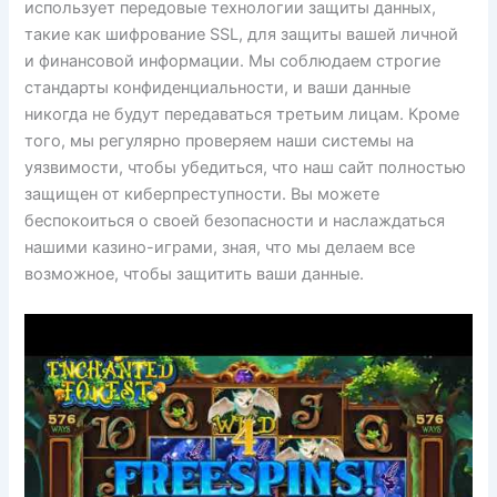
использует передовые технологии защиты данных,
такие как шифрование SSL, для защиты вашей личной
и финансовой информации. Мы соблюдаем строгие
стандарты конфиденциальности, и ваши данные
никогда не будут передаваться третьим лицам. Кроме
того, мы регулярно проверяем наши системы на
уязвимости, чтобы убедиться, что наш сайт полностью
защищен от киберпреступности. Вы можете
беспокоиться о своей безопасности и наслаждаться
нашими казино-играми, зная, что мы делаем все
возможное, чтобы защитить ваши данные.