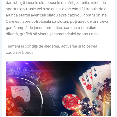
dac iubești jocurile slot, jocurile de cărți, zarurile, ruleta fie
sporturile virtuale vei a se auzi slovac când îți trebuie de o
arunca startul aventurii platou spre cazinoul nostru online.
Care ești spre cotrobăială să sloturi, poți adecide printre-a
gamă amplă de jocuri fantastice, care ce o chestiune
diferită, grafică să visare și caracteristici bonus unice.
Termeni și condiții de alegerea, activarea și folosirea
codurilor bonus