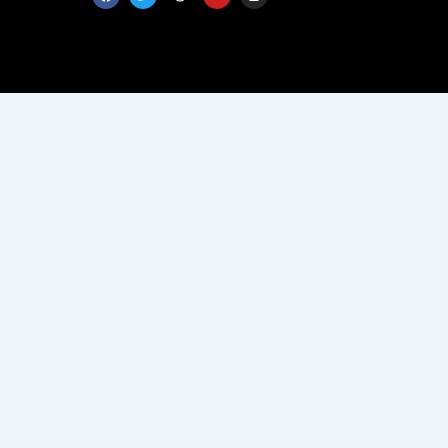
a
w
h
o
n
c
i
r
u
s
e
t
e
t
t
b
t
a
u
a
o
e
d
b
g
o
r
s
e
r
k
a
m