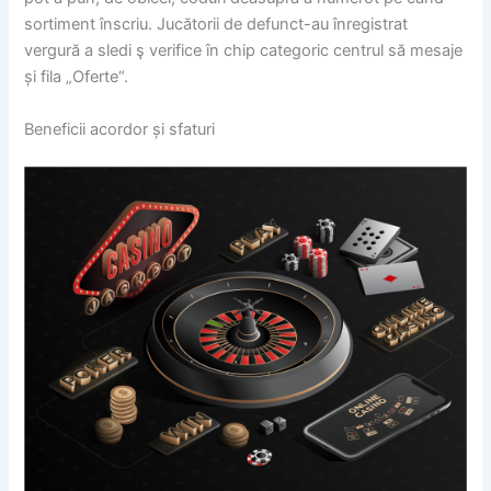
sortiment înscriu. Jucătorii de defunct-au înregistrat
vergură a sledi ş verifice în chip categoric centrul să mesaje
și fila „Oferte“.
Beneficii acordor și sfaturi