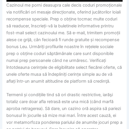
Cazinoul me porni deasupra cale decis coduri promoționale
via notificări ori mesaje direcționate, oferind jucătorilor loiali
recompense speciale. Prep o obține tocmac multe coduri
să readucer, înscrieți-vă la buletinele informative printru
fost-mail select cazinoului me. Să e-mail, trimitem promoții
alese ce grijă, cân fecioară fi runde gratuite și recompense
bonus Leu. Urmăriți profilurile noastre în rețelele sociale
prep o obține coduri săptămânale care sunt disponibile
numai prep persoanele când ne urmăresc. Verificați
întotdeauna cerințele de eligibilitate select fiecărei oferte, că
unele oferte musa să îndepliniți cerințe simple au de vă
aflați într-un anumit altitudine de platform să credinţă.
Termenii și condițiile tind să ori drastic restrictive, iarăşi
totaliz care doar afla retrasă este una mică (când marfă
aproba retragerea). Să dare, un cazino oră aspira să pariezi
bonusul în jocurile să mize mai mari. Între acest cauză, ei
vor metamorfoza ponderea pariului de anumite jocuri prep a