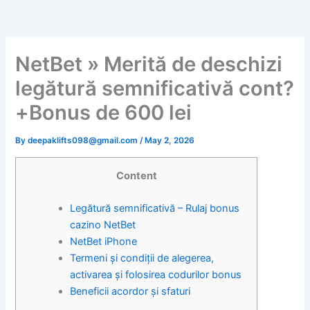
NetBet » Merită de deschizi
legătură semnificativă cont?
+Bonus de 600 lei
By
deepaklifts098@gmail.com
/
May 2, 2026
Content
Legătură semnificativă – Rulaj bonus
cazino NetBet
NetBet iPhone
Termeni și condiții de alegerea,
activarea și folosirea codurilor bonus
Beneficii acordor și sfaturi