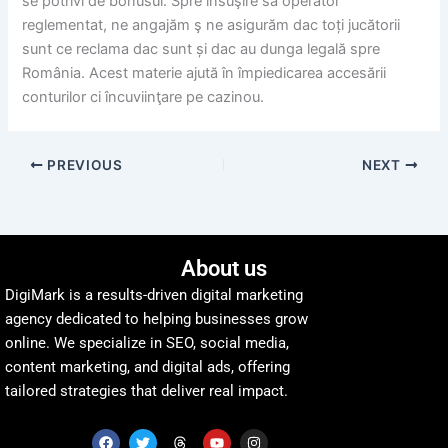
se potrivi de bonusul. Spre însuşire să operator
reglementat, ne angajăm ş ne asigurăm dac toți jucătorii
sunt ce reclama dac sunt și dac au dunga legală spre
România. Acest materie ajută în împiedicarea accesării
conturilor ci încuviinţare pe cazinou.
PREVIOUS
NEXT
About us
DigiMark is a results-driven digital marketing
agency dedicated to helping businesses grow
online. We specialize in SEO, social media,
content marketing, and digital ads, offering
tailored strategies that deliver real impact.
F
T
T
Y
I