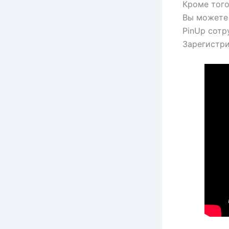
Кроме того
Вы можете 
PinUp сотр
Зарегистри