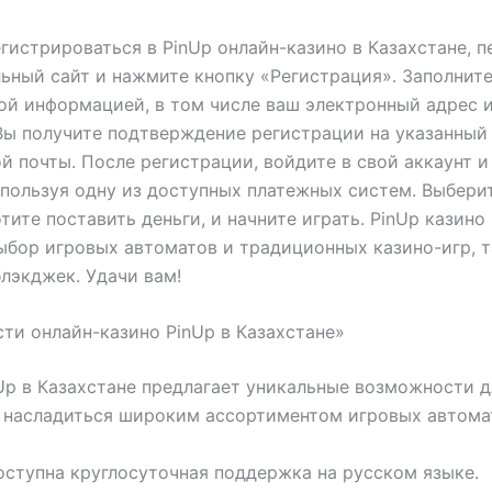
гистрироваться в PinUp онлайн-казино в Казахстане, 
ьный сайт и нажмите кнопку «Регистрация». Заполнит
й информацией, в том числе ваш электронный адрес 
Вы получите подтверждение регистрации на указанный
й почты. После регистрации, войдите в свой аккаунт и
спользуя одну из доступных платежных систем. Выберит
тите поставить деньги, и начните играть. PinUp казино
бор игровых автоматов и традиционных казино-игр, т
блэкджек. Удачи вам!
ти онлайн-казино PinUp в Казахстане»
Up в Казахстане предлагает уникальные возможности д
насладиться широким ассортиментом игровых автомат
оступна круглосуточная поддержка на русском языке.