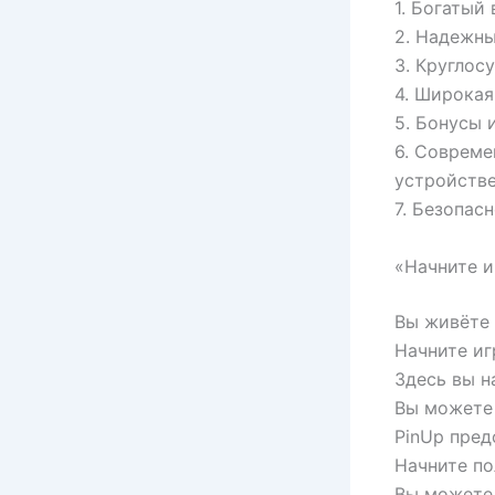
1. Богатый
2. Надежны
3. Круглос
4. Широкая
5. Бонусы 
6. Совреме
устройстве
7. Безопас
«Начните и
Вы живёте 
Начните иг
Здесь вы н
Вы можете и
PinUp пред
Начните по
Вы можете 