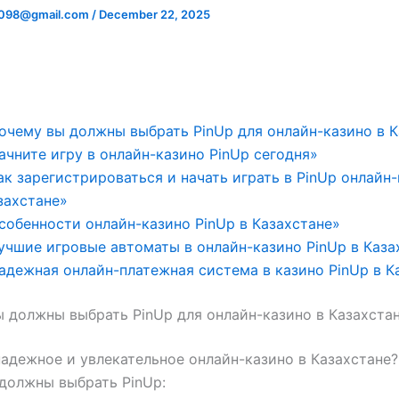
ts098@gmail.com
/
December 22, 2025
очему вы должны выбрать PinUp для онлайн-казино в К
ачните игру в онлайн-казино PinUp сегодня»
ак зарегистрироваться и начать играть в PinUp онлайн-
захстане»
собенности онлайн-казино PinUp в Казахстане»
учшие игровые автоматы в онлайн-казино PinUp в Каза
адежная онлайн-платежная система в казино PinUp в К
 должны выбрать PinUp для онлайн-казино в Казахста
адежное и увлекательное онлайн-казино в Казахстане?
должны выбрать PinUp: