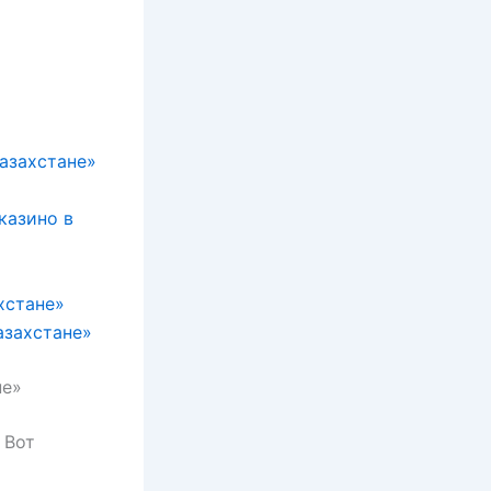
азахстане»
казино в
хстане»
азахстане»
не»
 Вот