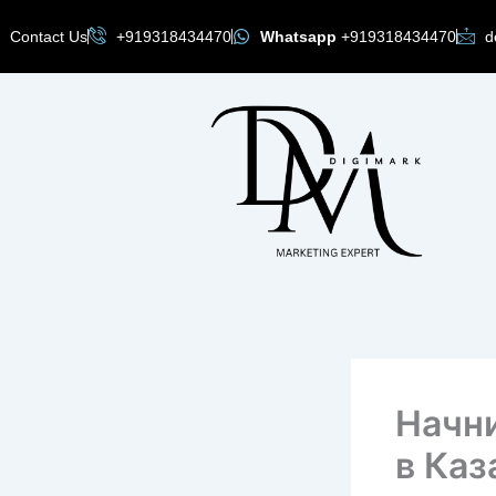
Skip
Contact Us
+919318434470
Whatsapp
+919318434470
d
to
content
Начни
в Каз