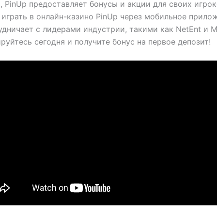
, PinUp предоставляет бонусы и акции для своих игрок
играть в онлайн-казино PinUp через мобильное прилож
удничает с лидерами индустрии, такими как NetEnt и M
руйтесь сегодня и получите бонус на первое депозит!