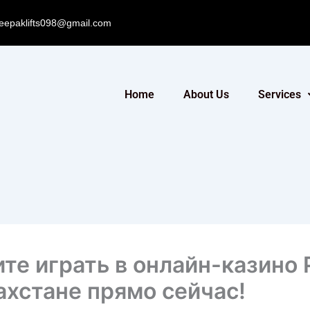
eepaklifts098@gmail.com
Home
About Us
Services
те играть в онлайн-казино 
ахстане прямо сейчас!