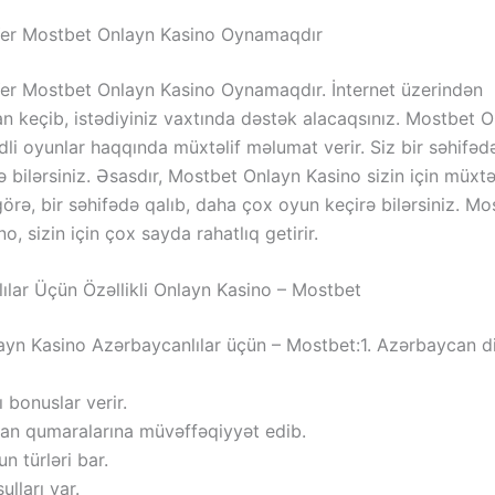
Yer Mostbet Onlayn Kasino Oynamaqdır
Yer Mostbet Onlayn Kasino Oynamaqdır. İnternet üzerindən
n keçib, istədiyiniz vaxtında dəstək alacaqsınız. Mostbet 
dli oyunlar haqqında müxtəlif məlumat verir. Siz bir səhifəd
 bilərsiniz. Əsasdır, Mostbet Onlayn Kasino sizin için müxtə
görə, bir səhifədə qalıb, daha çox oyun keçirə bilərsiniz. Mo
o, sizin için çox sayda rahatlıq getirir.
ılar Üçün Özəllikli Onlayn Kasino – Mostbet
yn Kasino Azərbaycanlılar üçün – Mostbet:1. Azərbaycan di
 bonuslar verir.
an qumaralarına müvəffəqiyyət edib.
un türləri bar.
ulları var.