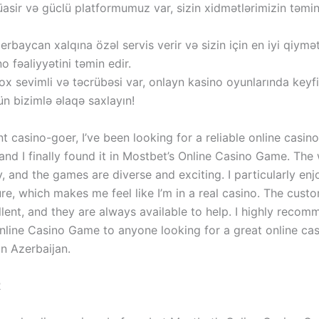
üasir və güclü platformumuz var, sizin xidmətlərimizin təmi
rbaycan xalqına özəl servis verir və sizin için en iyi qiymət
o fəaliyyətini təmin edir.
çox sevimli və təcrübəsi var, onlayn kasino oyunlarında keyf
n bizimlə əlaqə saxlayın!
t casino-goer, I’ve been looking for a reliable online casino
and I finally found it in Mostbet’s Online Casino Game. The 
y, and the games are diverse and exciting. I particularly enj
re, which makes me feel like I’m in a real casino. The cust
llent, and they are always available to help. I highly reco
nline Casino Game to anyone looking for a great online ca
in Azerbaijan.
2