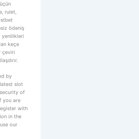
 üçün
, rulet,
ostbet
əsiz ödəniş
yenilikləri
dan keçə
 çeviri
aşdırır.
ed by
atest slot
security of
f you are
egister with
ion in the
 use our