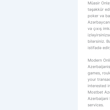
Müasir Onla
təşəkkür edi
poker və bah
Azərbaycand
və çıxış imk
izləyirsini
bilərsiniz. 
istifadə edi
Modern Onli
Azerbaijanis
games, roule
your transa
interested i
Mostbet Azer
Azerbaijani
services.