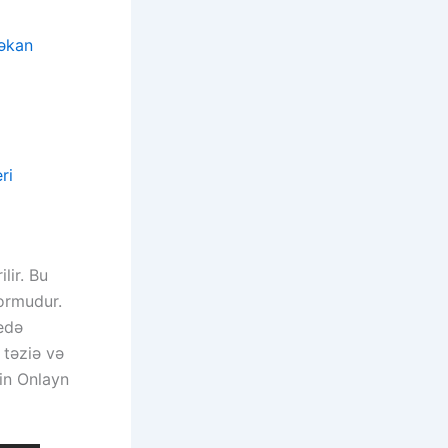
əkan
ri
ir. Bu
ormudur.
 edə
 təziə və
tin Onlayn