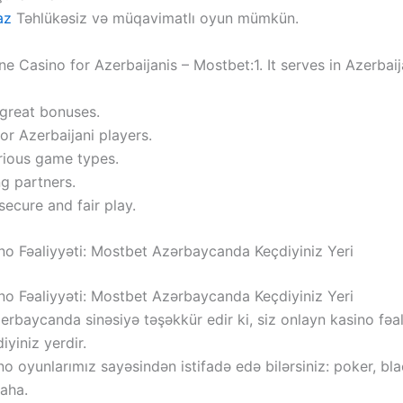
az
Təhlükəsiz və müqavimatlı oyun mümkün.
ne Casino for Azerbaijanis – Mostbet:1. It serves in Azerbaij
 great bonuses.
for Azerbaijani players.
arious game types.
ng partners.
secure and fair play.
no Fəaliyyəti: Mostbet Azərbaycanda Keçdiyiniz Yeri
no Fəaliyyəti: Mostbet Azərbaycanda Keçdiyiniz Yeri
erbaycanda sinəsiyə təşəkkür edir ki, siz onlayn kasino fəal
iyiniz yerdir.
o oyunlarımız sayəsindən istifadə edə bilərsiniz: poker, bla
daha.