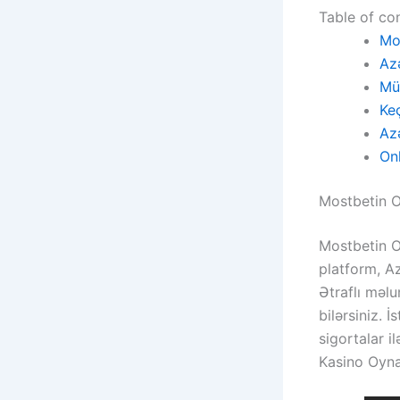
Table of co
Mo
Az
Mü
Ke
Az
On
Mostbetin 
Mostbetin O
platform, A
Ətraflı məl
bilərsiniz. 
sigortalar 
Kasino Oyna