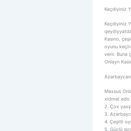
Keçdiyiniz 
Keçdiyiniz 
qeydiyyatda
Kasino, çeşi
oyunu keçirə
verir. Buna 
Onlayn Kasin
Azərbaycanl
Məxsus Onla
xidmət edir.
2. Çox yaxşı
3. Azərbayc
4. Çeşitli oy
5. Güclü qoş