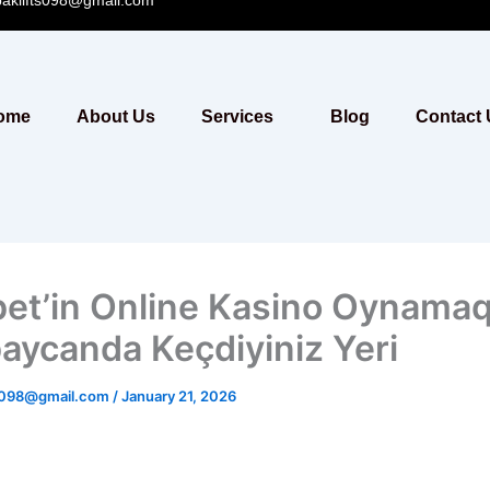
aklifts098@gmail.com
ome
About Us
Services
Blog
Contact 
et’in Online Kasino Oynamaq
aycanda Keçdiyiniz Yeri
ts098@gmail.com
/
January 21, 2026