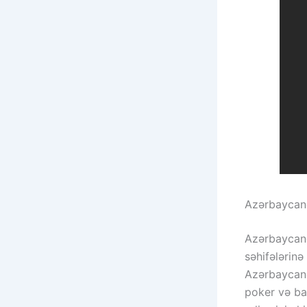
Azərbaycan
Azərbaycand
səhifələrinə
Azərbaycand
poker və bah