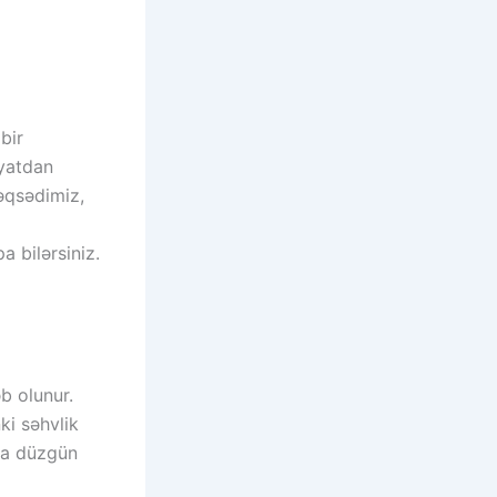
bir
yyatdan
Məqsədimiz,
a bilərsiniz.
b olunur.
ki səhvlik
da düzgün