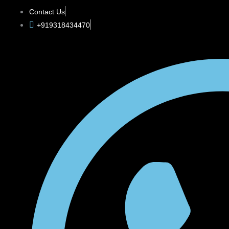
Skip
Contact Us
to
+919318434470
content