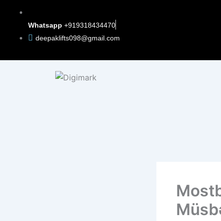
Whatsapp
+919318434470
deepaklifts098@gmail.com
Mostb
Müsbə