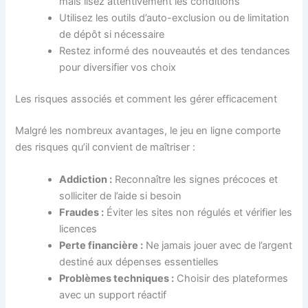
mais lisez attentivement les conditions
Utilisez les outils d’auto-exclusion ou de limitation
de dépôt si nécessaire
Restez informé des nouveautés et des tendances
pour diversifier vos choix
Les risques associés et comment les gérer efficacement
Malgré les nombreux avantages, le jeu en ligne comporte
des risques qu’il convient de maîtriser :
Addiction :
Reconnaître les signes précoces et
solliciter de l’aide si besoin
Fraudes :
Éviter les sites non régulés et vérifier les
licences
Perte financière :
Ne jamais jouer avec de l’argent
destiné aux dépenses essentielles
Problèmes techniques :
Choisir des plateformes
avec un support réactif