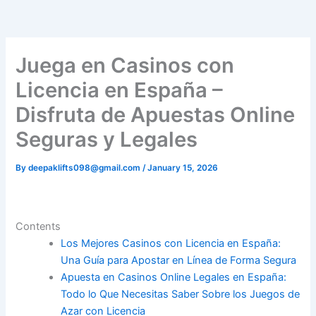
Juega en Casinos con
Licencia en España –
Disfruta de Apuestas Online
Seguras y Legales
By
deepaklifts098@gmail.com
/
January 15, 2026
Contents
Los Mejores Casinos con Licencia en España:
Una Guía para Apostar en Línea de Forma Segura
Apuesta en Casinos Online Legales en España:
Todo lo Que Necesitas Saber Sobre los Juegos de
Azar con Licencia