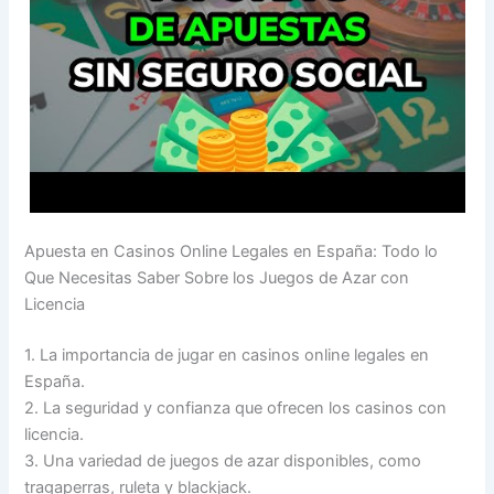
Apuesta en Casinos Online Legales en España: Todo lo
Que Necesitas Saber Sobre los Juegos de Azar con
Licencia
1. La importancia de jugar en casinos online legales en
España.
2. La seguridad y confianza que ofrecen los casinos con
licencia.
3. Una variedad de juegos de azar disponibles, como
tragaperras, ruleta y blackjack.