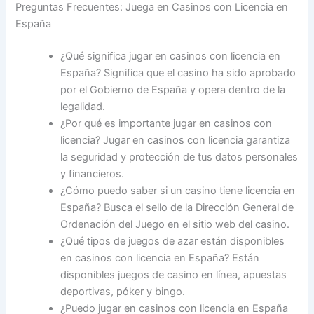
Preguntas Frecuentes: Juega en Casinos con Licencia en
España
¿Qué significa jugar en casinos con licencia en
España? Significa que el casino ha sido aprobado
por el Gobierno de España y opera dentro de la
legalidad.
¿Por qué es importante jugar en casinos con
licencia? Jugar en casinos con licencia garantiza
la seguridad y protección de tus datos personales
y financieros.
¿Cómo puedo saber si un casino tiene licencia en
España? Busca el sello de la Dirección General de
Ordenación del Juego en el sitio web del casino.
¿Qué tipos de juegos de azar están disponibles
en casinos con licencia en España? Están
disponibles juegos de casino en línea, apuestas
deportivas, póker y bingo.
¿Puedo jugar en casinos con licencia en España