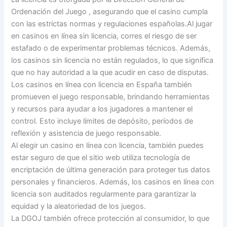
Ordenación del Juego , asegurando que el casino cumpla
con las estrictas normas y regulaciones españolas.Al jugar
en casinos en línea sin licencia, corres el riesgo de ser
estafado o de experimentar problemas técnicos. Además,
los casinos sin licencia no están regulados, lo que significa
que no hay autoridad a la que acudir en caso de disputas.
Los casinos en línea con licencia en España también
promueven el juego responsable, brindando herramientas
y recursos para ayudar a los jugadores a mantener el
control. Esto incluye límites de depósito, períodos de
reflexión y asistencia de juego responsable.
Al elegir un casino en línea con licencia, también puedes
estar seguro de que el sitio web utiliza tecnología de
encriptación de última generación para proteger tus datos
personales y financieros. Además, los casinos en línea con
licencia son auditados regularmente para garantizar la
equidad y la aleatoriedad de los juegos.
La DGOJ también ofrece protección al consumidor, lo que