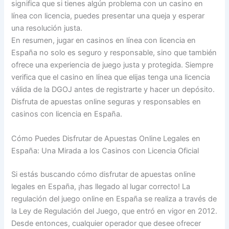
significa que si tienes algún problema con un casino en
línea con licencia, puedes presentar una queja y esperar
una resolución justa.
En resumen, jugar en casinos en línea con licencia en
España no solo es seguro y responsable, sino que también
ofrece una experiencia de juego justa y protegida. Siempre
verifica que el casino en línea que elijas tenga una licencia
válida de la DGOJ antes de registrarte y hacer un depósito.
Disfruta de apuestas online seguras y responsables en
casinos con licencia en España.
Cómo Puedes Disfrutar de Apuestas Online Legales en
España: Una Mirada a los Casinos con Licencia Oficial
Si estás buscando cómo disfrutar de apuestas online
legales en España, ¡has llegado al lugar correcto! La
regulación del juego online en España se realiza a través de
la Ley de Regulación del Juego, que entró en vigor en 2012.
Desde entonces, cualquier operador que desee ofrecer