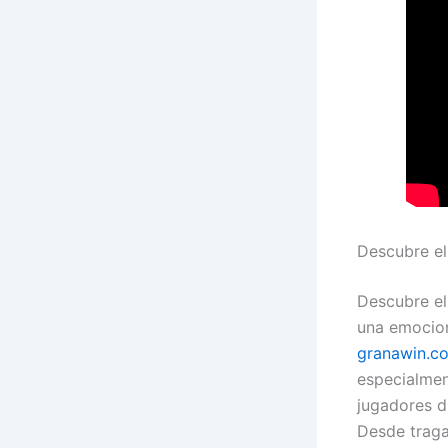
Descubre e
Descubre el
una emocion
granawin.c
especialmen
jugadores d
Desde traga