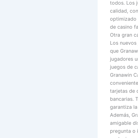
todos. Los 
calidad, co
optimizado 
de casino f
Otra gran c
Los nuevos 
que Granawi
jugadores u
juegos de c
Granawin Ca
conveniente
tarjetas de 
bancarias. 
garantiza la
Además, Gra
amigable dis
pregunta o 