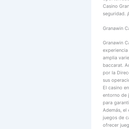
Casino Gran
seguridad. 
Granawin Ca
Granawin Ca
experiencia
amplia vari
baccarat. A
por la Dire
sus operaci
El casino e
entorno de 
para garant
Además, el 
juegos de c
ofrecer jueg