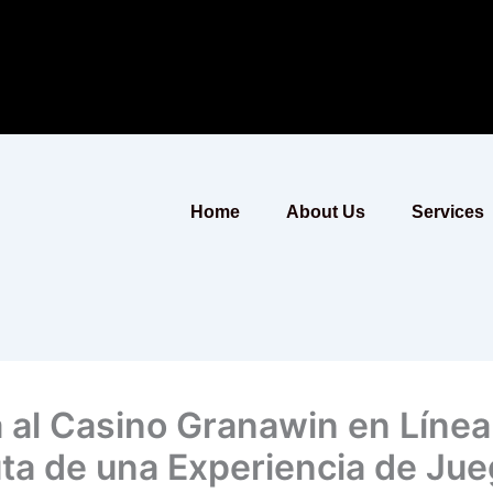
Home
About Us
Services
 al Casino Granawin en Línea
uta de una Experiencia de Jue