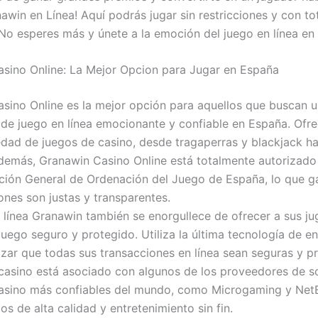
awin en Línea! Aquí podrás jugar sin restricciones y con to
¡No esperes más y únete a la emoción del juego en línea en
sino Online: La Mejor Opcion para Jugar en España
sino Online es la mejor opción para aquellos que buscan 
 de juego en línea emocionante y confiable en España. Ofr
edad de juegos de casino, desde tragaperras y blackjack ha
demás, Granawin Casino Online está totalmente autorizado
cción General de Ordenación del Juego de España, lo que g
ones son justas y transparentes.
n línea Granawin también se enorgullece de ofrecer a sus j
juego seguro y protegido. Utiliza la última tecnología de e
izar que todas sus transacciones en línea sean seguras y p
casino está asociado con algunos de los proveedores de s
asino más confiables del mundo, como Microgaming y NetE
os de alta calidad y entretenimiento sin fin.