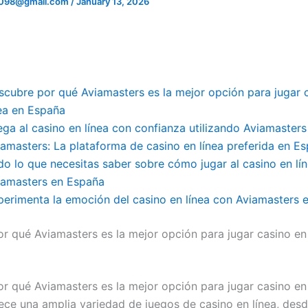
ts098@gmail.com
/
January 13, 2026
scubre por qué Aviamasters es la mejor opción para jugar 
nea en España
ega al casino en línea con confianza utilizando Aviamaster
iamasters: La plataforma de casino en línea preferida en E
do lo que necesitas saber sobre cómo jugar al casino en lí
iamasters en España
perimenta la emoción del casino en línea con Aviamasters 
r qué Aviamasters es la mejor opción para jugar casino en 
r qué Aviamasters es la mejor opción para jugar casino en 
ece una amplia variedad de juegos de casino en línea, des