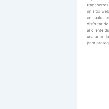
tragaperras
un sitio web
en cualquie
disfrutar d
al cliente d
una priorid
para proteg