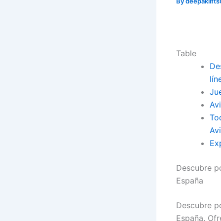
By
deepaklif
Table
De
lí
Ju
Av
To
Av
Ex
Descubre po
España
Descubre po
España. Ofr