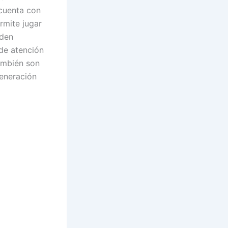
 cuenta con
rmite jugar
eden
de atención
también son
generación