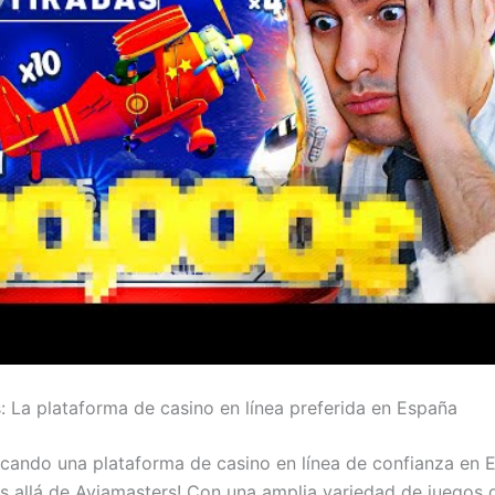
: La plataforma de casino en línea preferida en España
scando una plataforma de casino en línea de confianza en E
 allá de Aviamasters! Con una amplia variedad de juegos 