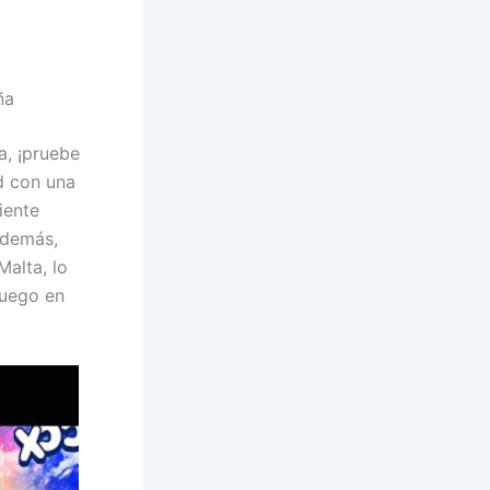
ña
a, ¡pruebe
d con una
iente
Además,
alta, lo
juego en