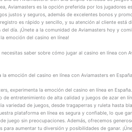
nea, Aviamasters es la opción preferida por los jugadores e
gos justos y seguros, además de excelentes bonos y promo
egistro es rápido y sencillo, y su atención al cliente está d
s del día. ¡Únete a la comunidad de Aviamasters hoy y com
 la emoción del casino en línea!
 necesitas saber sobre cómo jugar al casino en línea con 
 la emoción del casino en línea con Aviamasters en Españ
ers, experimenta la emoción del casino en línea en España
 de entretenimiento de alta calidad y juegos de azar en lín
ia variedad de juegos, desde tragaperras y ruleta hasta bl
uestra plataforma en línea es segura y confiable, lo que ga
 de juego sin preocupaciones. Además, ofrecemos generos
 para aumentar tu diversión y posibilidades de ganar. ¡Úne