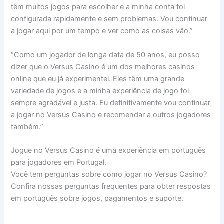
têm muitos jogos para escolher e a minha conta foi
configurada rapidamente e sem problemas. Vou continuar
a jogar aqui por um tempo e ver como as coisas vão.”
“Como um jogador de longa data de 50 anos, eu posso
dizer que o Versus Casino é um dos melhores casinos
online que eu já experimentei. Eles têm uma grande
variedade de jogos e a minha experiência de jogo foi
sempre agradável e justa. Eu definitivamente vou continuar
a jogar no Versus Casino e recomendar a outros jogadores
também.”
Jogue no Versus Casino é uma experiência em português
para jogadores em Portugal.
Você tem perguntas sobre como jogar no Versus Casino?
Confira nossas perguntas frequentes para obter respostas
em português sobre jogos, pagamentos e suporte.