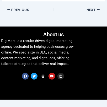
PREVIOUS
NEXT
About us
DigiMark is a results-driven digital marketing
agency dedicated to helping businesses grow
online. We specialize in SEO, social media,
content marketing, and digital ads, offering
tailored strategies that deliver real impact.
F
T
T
Y
I
a
w
h
o
n
c
i
r
u
s
e
t
e
t
t
b
t
a
u
a
o
e
d
b
g
o
r
s
e
r
k
a
m