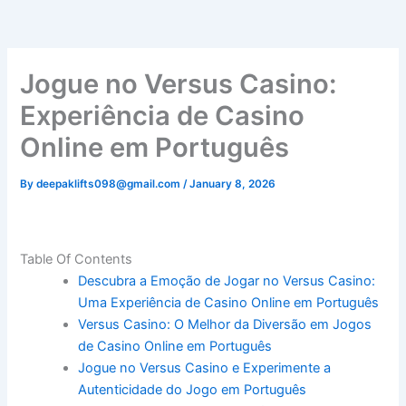
Jogue no Versus Casino:
Experiência de Casino
Online em Português
By
deepaklifts098@gmail.com
/
January 8, 2026
Table Of Contents
Descubra a Emoção de Jogar no Versus Casino:
Uma Experiência de Casino Online em Português
Versus Casino: O Melhor da Diversão em Jogos
de Casino Online em Português
Jogue no Versus Casino e Experimente a
Autenticidade do Jogo em Português