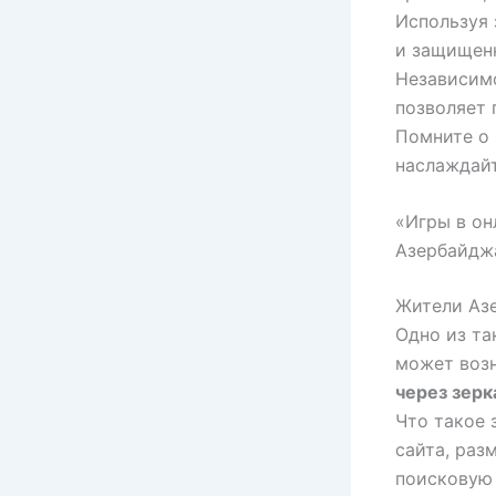
Используя 
и защищен
Независимо
позволяет 
Помните о 
наслаждайт
«Игры в он
Азербайдж
Жители Азе
Одно из та
может возн
через зерк
Что такое 
сайта, раз
поисковую