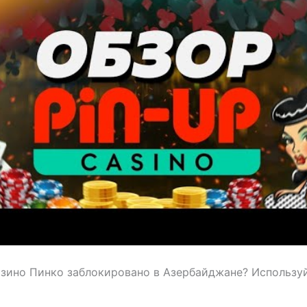
зино Пинко заблокировано в Азербайджане? Использу