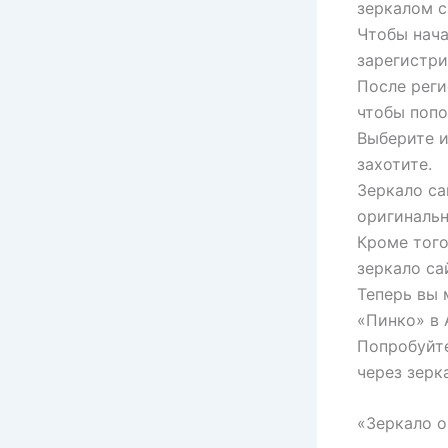
зеркалом с
Чтобы нача
зарегистри
После реги
чтобы попо
Выберите и
захотите.
Зеркало са
оригинальн
Кроме того
зеркало са
Теперь вы
«Пинко» в 
Попробуйте
через зерк
«Зеркало о