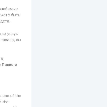
в любимые
можете быть
дств.
во услуг.
зеркало, вы
 в
о Пинко
и
s one of the
d the