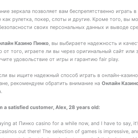
ние зеркала позволяет вам беспрепятственно играть 
е как рулетка, покер, слоты и другие. Кроме того, вы 
безопасности своих персональных данных и выводе сре
нлайн Казино Пинко
, вы выбираете надежность и качест
 от того, играете ли вы через оригинальный сайт или 
чите удовольствие от игры и гарантию fair play.
сли вы ищите надежный способ играть в онлайн-казино
ане, рекомендуем обратить внимание на
Онлайн Казин
.
 a satisfied customer, Alex, 28 years old:
aying at Пинко casino for a while now, and I have to say, it’
casinos out there! The selection of games is impressive, an