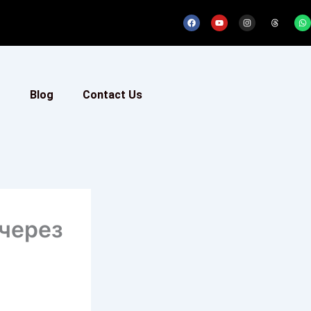
F
Y
I
T
W
a
o
n
h
h
c
u
s
r
a
e
t
t
e
t
b
u
a
a
s
o
b
g
d
a
o
e
r
s
p
k
a
p
m
Blog
Contact Us
 через