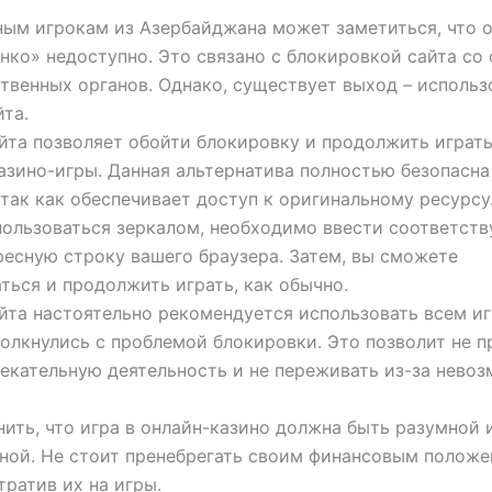
ым игрокам из Азербайджана может заметиться, что 
нко» недоступно. Это связано с блокировкой сайта со
твенных органов. Однако, существует выход – использ
йта.
йта позволяет обойти блокировку и продолжить играть
зино-игры. Данная альтернатива полностью безопасна
так как обеспечивает доступ к оригинальному ресурсу
пользоваться зеркалом, необходимо ввести соответст
ресную строку вашего браузера. Затем, вы сможете
ться и продолжить играть, как обычно.
йта настоятельно рекомендуется использовать всем иг
олкнулись с проблемой блокировки. Это позволит не 
екательную деятельность и не переживать из-за нево
ить, что игра в онлайн-казино должна быть разумной 
ной. Не стоит пренебрегать своим финансовым положе
тратив их на игры.