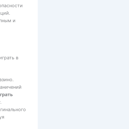
опасности
ций.
упным и
играть в
азино.
раничений
грать
.
игинального
уя