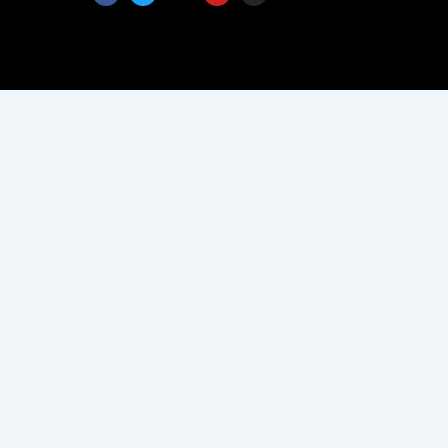
c
i
r
u
s
e
t
e
t
t
b
t
a
u
a
o
e
d
b
g
o
r
s
e
r
k
a
m