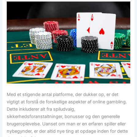
Med et stigende antal platforme, der dukker op, er det
vigtigt at forstå de forskellige aspekter af online gambling.
Dette inkluderer alt fra spiludvalg,
sikkerhedsforanstaltninger, bonusser og den generelle
brugeroplevelse. Uanset om man er en erfaren spiller eller
nybegynder, er der altid nye ting at opdage inden for dette