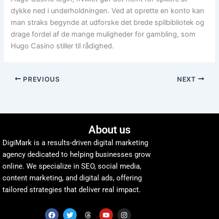
dykke ned i underholdningen. Ved at oprette en konto kan
man straks begynde at udforske det brede spilbibliotek og
drage fordel af de mange muligheder for gambling, som
Hugo Casino stiller til rådighed.
PREVIOUS
NEXT
About us
DigiMark is a results-driven digital marketing
agency dedicated to helping businesses grow
online. We specialize in SEO, social media,
content marketing, and digital ads, offering
tailored strategies that deliver real impact.
F
T
T
Y
I
a
w
h
o
n