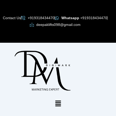
Skip
to
content
Contact Us
+919318434470
Whatsapp
+919318434470
deepaklifts098@gmail.com
Menu