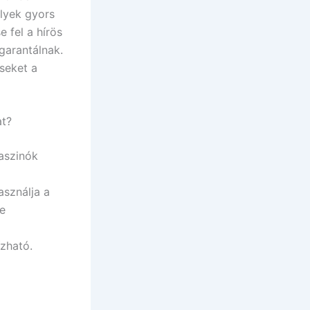
elyek gyors
 fel a hírös
garantálnak.
éseket a
at?
kaszinók
asználja a
ne
zható.