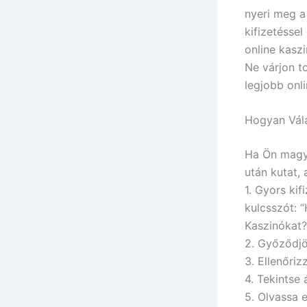
nyeri meg a
kifizetéssel
online kasz
Ne várjon t
legjobb onl
Hogyan Vála
Ha Ön magya
után kutat,
1. Gyors ki
kulcsszót: 
Kaszinókat?
2. Győződjö
3. Ellenőri
4. Tekintse 
5. Olvassa e