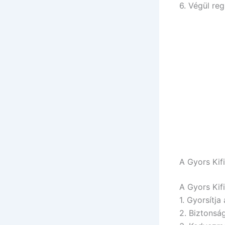
6. Végül reg
A Gyors Kif
A Gyors Kif
1. Gyorsítja
2. Biztonsá