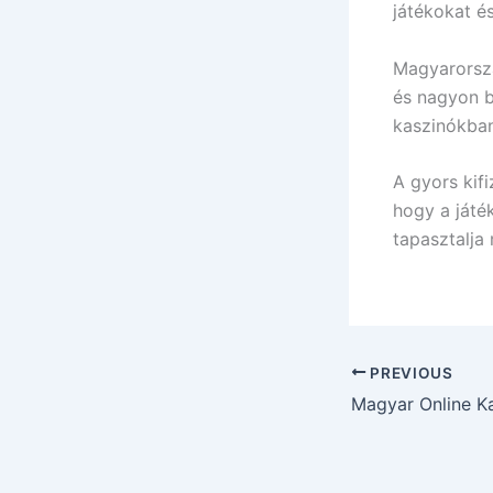
játékokat é
Magyarorszá
és nagyon b
kaszinókban
A gyors kif
hogy a játé
tapasztalja
PREVIOUS