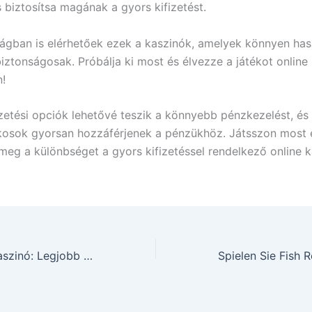
s biztosítsa magának a gyors kifizetést.
gban is elérhetőek ezek a kaszinók, amelyek könnyen ha
iztonságosak. Próbálja ki most és élvezze a játékot online
!
izetési opciók lehetővé teszik a könnyebb pénzkezelést, és b
kosok gyorsan hozzáférjenek a pénzükhöz. Játsszon most 
 meg a különbséget a gyors kifizetéssel rendelkező online 
Magyar Online Kaszinó: Legjobb Magyar Kaszinó Játékok Magyarországon