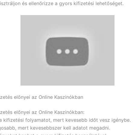
isztráljon és ellenőrizze a gyors kifizetési lehetőséget.
izetés előnyei az Online Kaszinókban
izetés előnyei az Online Kaszinókban:
 a kifizetési folyamatot, mert kevesebb időt vesz igénybe.
gosabb, mert kevesebbszer kell adatot megadni.