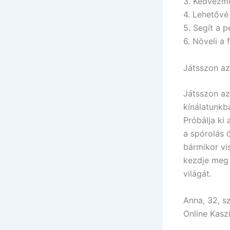
3. Kedvezmé
4. Lehetővé
5. Segít a 
6. Növeli a 
Játsszon az
Játsszon az
kínálatunkb
Próbálja ki 
a spórolás 
bármikor vi
kezdje meg 
világát.
Anna, 32, s
Online Kasz