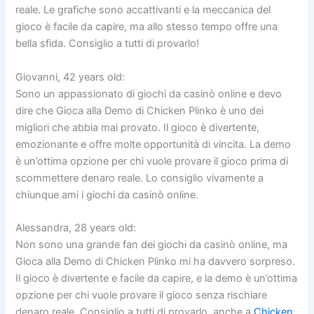
reale. Le grafiche sono accattivanti e la meccanica del
gioco è facile da capire, ma allo stesso tempo offre una
bella sfida. Consiglio a tutti di provarlo!
Giovanni, 42 years old:
Sono un appassionato di giochi da casinò online e devo
dire che Gioca alla Demo di Chicken Plinko è uno dei
migliori che abbia mai provato. Il gioco è divertente,
emozionante e offre molte opportunità di vincita. La demo
è un’ottima opzione per chi vuole provare il gioco prima di
scommettere denaro reale. Lo consiglio vivamente a
chiunque ami i giochi da casinò online.
Alessandra, 28 years old:
Non sono una grande fan dei giochi da casinò online, ma
Gioca alla Demo di Chicken Plinko mi ha davvero sorpreso.
Il gioco è divertente e facile da capire, e la demo è un’ottima
opzione per chi vuole provare il gioco senza rischiare
denaro reale. Consiglio a tutti di provarlo, anche a
Chicken