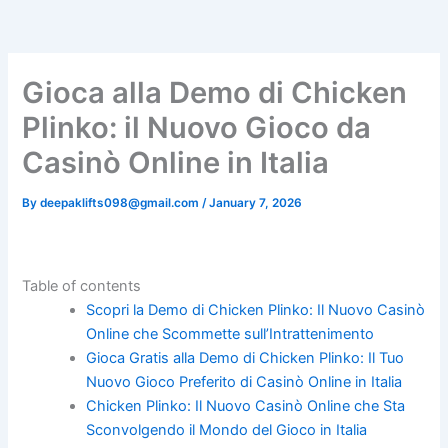
Gioca alla Demo di Chicken
Plinko: il Nuovo Gioco da
Casinò Online in Italia
By
deepaklifts098@gmail.com
/
January 7, 2026
Table of contents
Scopri la Demo di Chicken Plinko: Il Nuovo Casinò
Online che Scommette sull’Intrattenimento
Gioca Gratis alla Demo di Chicken Plinko: Il Tuo
Nuovo Gioco Preferito di Casinò Online in Italia
Chicken Plinko: Il Nuovo Casinò Online che Sta
Sconvolgendo il Mondo del Gioco in Italia