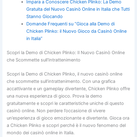
Impara a Conoscere Chicken Plinko: La Demo
Gratuita del Nuovo Casinò Online in Italia che Tutti
Stanno Giocando
Domande Frequenti su “Gioca alla Demo di
Chicken Plinko: il Nuovo Gioco da Casinò Online
in Italia”
Scopri la Demo di Chicken Plinko: Il Nuovo Casinò Online
che Scommette sull’Intrattenimento
Scopri la Demo di Chicken Plinko, il nuovo casinò online
che scommette sull’intrattenimento. Con una grafica
accattivante e un gameplay divertente, Chicken Plinko offre
una nuova esperienza di gioco. Prova la demo
gratuitamente e scopri le caratteristiche uniche di questo
casinò online. Non perdere l’occasione di vivere
un’esperienza di gioco emozionante e divertente. Gioca ora
a Chicken Plinko e scopri perché è il nuovo fenomeno del
mondo dei casinò online in Italia.