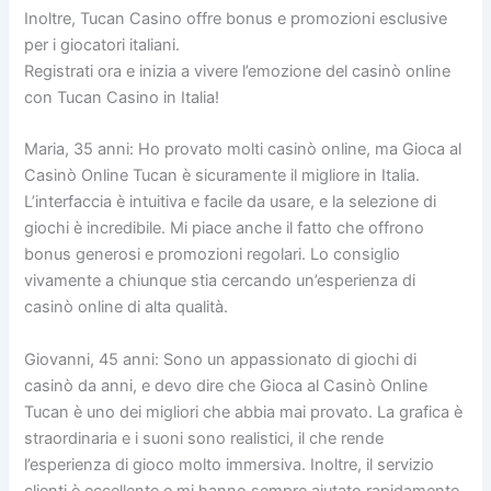
Inoltre, Tucan Casino offre bonus e promozioni esclusive
per i giocatori italiani.
Registrati ora e inizia a vivere l’emozione del casinò online
con Tucan Casino in Italia!
Maria, 35 anni:
Ho provato molti casinò online, ma Gioca al
Casinò Online Tucan è sicuramente il migliore in Italia.
L’interfaccia è intuitiva e facile da usare, e la selezione di
giochi è incredibile. Mi piace anche il fatto che offrono
bonus generosi e promozioni regolari. Lo consiglio
vivamente a chiunque stia cercando un’esperienza di
casinò online di alta qualità.
Giovanni, 45 anni:
Sono un appassionato di giochi di
casinò da anni, e devo dire che Gioca al Casinò Online
Tucan è uno dei migliori che abbia mai provato. La grafica è
straordinaria e i suoni sono realistici, il che rende
l’esperienza di gioco molto immersiva. Inoltre, il servizio
clienti è eccellente e mi hanno sempre aiutato rapidamente