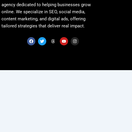
agency dedicated to helping businesses grow
online. We specialize in SEO, social media,
content marketing, and digital ads, offering
tailored strategies that deliver real impact.
F
T
T
Y
I
a
w
h
o
n
c
i
r
u
s
e
t
e
t
t
b
t
a
u
a
o
e
d
b
g
o
r
s
e
r
k
a
m