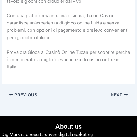
tavolo e giochi con croupier dal vivo.
Con una piattaforma intuitiva e sicura, Tucan Casino
garantisce un’esperienza di gioco online fluida e senza
problemi, con opzioni di pagamento e prelievo convenienti
per i giocatori italiani.
Prova ora Gioca al Casinò Online Tucan per scoprire perché
è considerato la migliore esperienza di casinò online in
Italia.
PREVIOUS
NEXT
About us
DigiMark is a results-driven digital marketing