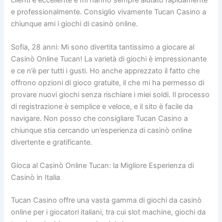
e professionalmente. Consiglio vivamente Tucan Casino a
chiunque ami i giochi di casinò online.
Sofia, 28 anni:
Mi sono divertita tantissimo a giocare al
Casinò Online Tucan! La varietà di giochi è impressionante
e ce n’è per tutti i gusti. Ho anche apprezzato il fatto che
offrono opzioni di gioco gratuite, il che mi ha permesso di
provare nuovi giochi senza rischiare i miei soldi. Il processo
di registrazione è semplice e veloce, e il sito è facile da
navigare. Non posso che consigliare Tucan Casino a
chiunque stia cercando un’esperienza di casinò online
divertente e gratificante.
Gioca al Casinò Online Tucan: la Migliore Esperienza di
Casinò in Italia
Tucan Casino offre una vasta gamma di giochi da casinò
online per i giocatori italiani, tra cui slot machine, giochi da