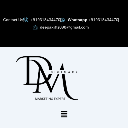
Skip
to
content
Contact Us
+919318434470
Whatsapp
+919318434470
deepaklifts098@gmail.com
Menu