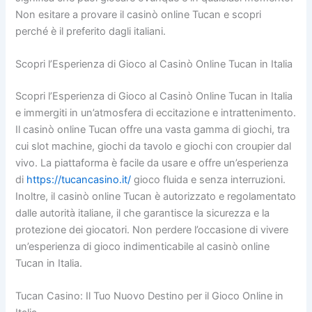
Non esitare a provare il casinò online Tucan e scopri
perché è il preferito dagli italiani.
Scopri l’Esperienza di Gioco al Casinò Online Tucan in Italia
Scopri l’Esperienza di Gioco al Casinò Online Tucan in Italia
e immergiti in un’atmosfera di eccitazione e intrattenimento.
Il casinò online Tucan offre una vasta gamma di giochi, tra
cui slot machine, giochi da tavolo e giochi con croupier dal
vivo. La piattaforma è facile da usare e offre un’esperienza
di
https://tucancasino.it/
gioco fluida e senza interruzioni.
Inoltre, il casinò online Tucan è autorizzato e regolamentato
dalle autorità italiane, il che garantisce la sicurezza e la
protezione dei giocatori. Non perdere l’occasione di vivere
un’esperienza di gioco indimenticabile al casinò online
Tucan in Italia.
Tucan Casino: Il Tuo Nuovo Destino per il Gioco Online in