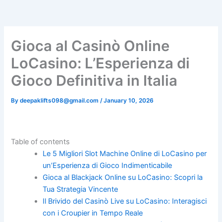
Gioca al Casinò Online
LoCasino: L’Esperienza di
Gioco Definitiva in Italia
By
deepaklifts098@gmail.com
/
January 10, 2026
Table of contents
Le 5 Migliori Slot Machine Online di LoCasino per
un’Esperienza di Gioco Indimenticabile
Gioca al Blackjack Online su LoCasino: Scopri la
Tua Strategia Vincente
Il Brivido del Casinò Live su LoCasino: Interagisci
con i Croupier in Tempo Reale