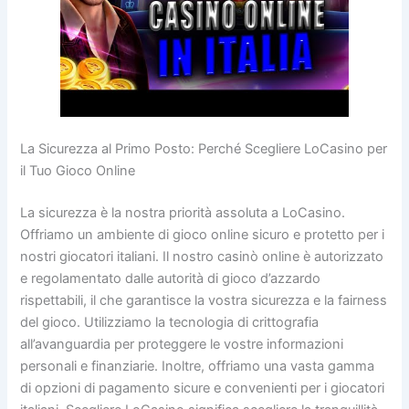
La Sicurezza al Primo Posto: Perché Scegliere LoCasino per
il Tuo Gioco Online
La sicurezza è la nostra priorità assoluta a LoCasino.
Offriamo un ambiente di gioco online sicuro e protetto per i
nostri giocatori italiani. Il nostro casinò online è autorizzato
e regolamentato dalle autorità di gioco d’azzardo
rispettabili, il che garantisce la vostra sicurezza e la fairness
del gioco. Utilizziamo la tecnologia di crittografia
all’avanguardia per proteggere le vostre informazioni
personali e finanziarie. Inoltre, offriamo una vasta gamma
di opzioni di pagamento sicure e convenienti per i giocatori