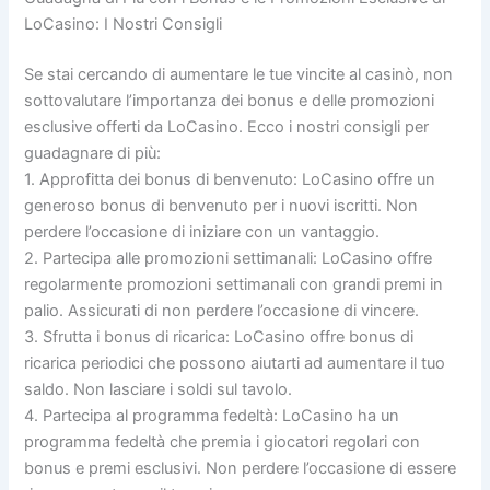
LoCasino: I Nostri Consigli
Se stai cercando di aumentare le tue vincite al casinò, non
sottovalutare l’importanza dei bonus e delle promozioni
esclusive offerti da LoCasino. Ecco i nostri consigli per
guadagnare di più:
1. Approfitta dei bonus di benvenuto: LoCasino offre un
generoso bonus di benvenuto per i nuovi iscritti. Non
perdere l’occasione di iniziare con un vantaggio.
2. Partecipa alle promozioni settimanali: LoCasino offre
regolarmente promozioni settimanali con grandi premi in
palio. Assicurati di non perdere l’occasione di vincere.
3. Sfrutta i bonus di ricarica: LoCasino offre bonus di
ricarica periodici che possono aiutarti ad aumentare il tuo
saldo. Non lasciare i soldi sul tavolo.
4. Partecipa al programma fedeltà: LoCasino ha un
programma fedeltà che premia i giocatori regolari con
bonus e premi esclusivi. Non perdere l’occasione di essere