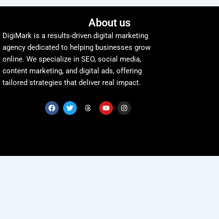
About us
DigiMark is a results-driven digital marketing
agency dedicated to helping businesses grow
online. We specialize in SEO, social media,
content marketing, and digital ads, offering
tailored strategies that deliver real impact.
F
T
T
Y
I
a
w
h
o
n
c
i
r
u
s
e
t
e
t
t
b
t
a
u
a
o
e
d
b
g
o
r
s
e
r
k
a
m