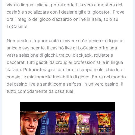
vivo in lingua italiana, potrai goderti la vera atmosfera del
casinò e socializzare con i dealer e gli altri giocatori. Prova
ora il meglio del gioco d’azzardo online in Italia, solo su
LoCasino!
Non perdere l’opportunità di vivere un’esperienza di gioco
unica e avvincente. Il casinò live di LoCasino offre una
vasta selezione di giochi, tra cui blackjack, roulette e
baccarat, tutti gestiti da croupier professionisti e in lingua
italiana. Potrai interagire con loro in tempo reale, chiedere
consigli e migliorare le tue abilità di gioco. Entra nel mondo
del casinò live e sentiti come se fossi in un vero casinò, il
tutto comodamente da casa tua!