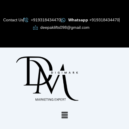
Skip
to
content
Contact Us
+919318434470
Whatsapp
+919318434470
deepaklifts098@gmail.com
Menu