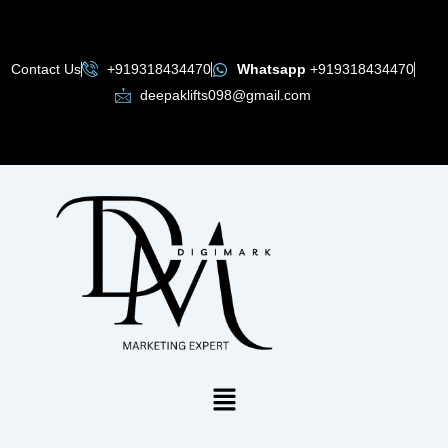
Skip
to
content
Contact Us
+919318434470
Whatsapp
+919318434470
deepaklifts098@gmail.com
Menu