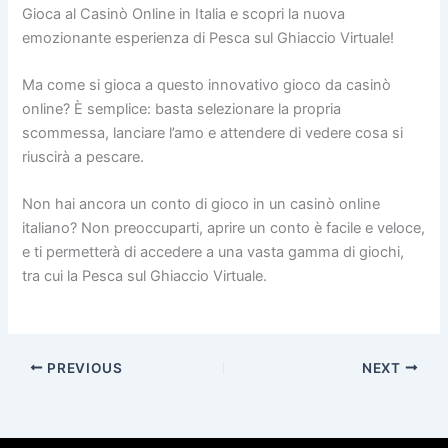
Gioca al Casinò Online in Italia e scopri la nuova
emozionante esperienza di Pesca sul Ghiaccio Virtuale!
Ma come si gioca a questo innovativo gioco da casinò
online? È semplice: basta selezionare la propria
scommessa, lanciare l’amo e attendere di vedere cosa si
riuscirà a pescare.
Non hai ancora un conto di gioco in un casinò online
italiano? Non preoccuparti, aprire un conto è facile e veloce,
e ti permetterà di accedere a una vasta gamma di giochi,
tra cui la Pesca sul Ghiaccio Virtuale.
PREVIOUS
NEXT