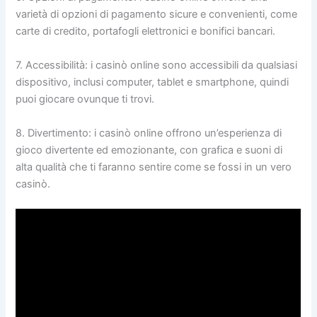
varietà di opzioni di pagamento sicure e convenienti, come
carte di credito, portafogli elettronici e bonifici bancari.
7. Accessibilità: i casinò online sono accessibili da qualsiasi
dispositivo, inclusi computer, tablet e smartphone, quindi
puoi giocare ovunque ti trovi.
8. Divertimento: i casinò online offrono un’esperienza di
gioco divertente ed emozionante, con grafica e suoni di
alta qualità che ti faranno sentire come se fossi in un vero
casinò.