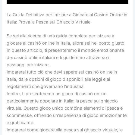
La Guida Definitiva per Iniziare a Giocare al Casinò Online in
Italia: Prova la Pesca sul Ghiaccio Virtuale
Se sei alla ricerca di una guida completa per iniziare a
giocare al casinò online in Italia, allora sei nel posto giusto.
In questo articolo, ti presenteremo il mondo emozionante
dei casinò online italiani e ti guideremo attraverso i
passaggi per iniziare.
Imparerai tutto ciò che devi sapere sui casinò online in
Italia, dalle opzioni di gioco disponibili alle leggi e ai
regolamenti che governano l’industria.
Inoltre, ti presenteremo un gioco di casinò online
particolarmente popolare in Italia: la pesca sul ghiaccio
virtuale. Questo gioco unico combina elementi di pesca e
scommesse, offrendo un’esperienza di gioco emozionante
e gratificante.
Imparerai come giocare alla pesca sul ghiaccio virtuale, le