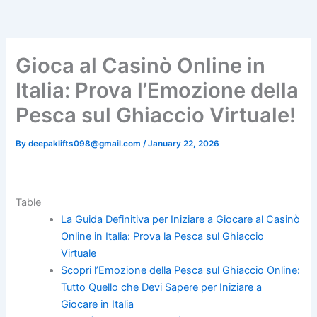
Gioca al Casinò Online in
Italia: Prova l’Emozione della
Pesca sul Ghiaccio Virtuale!
By
deepaklifts098@gmail.com
/
January 22, 2026
Table
La Guida Definitiva per Iniziare a Giocare al Casinò
Online in Italia: Prova la Pesca sul Ghiaccio
Virtuale
Scopri l’Emozione della Pesca sul Ghiaccio Online:
Tutto Quello che Devi Sapere per Iniziare a
Giocare in Italia