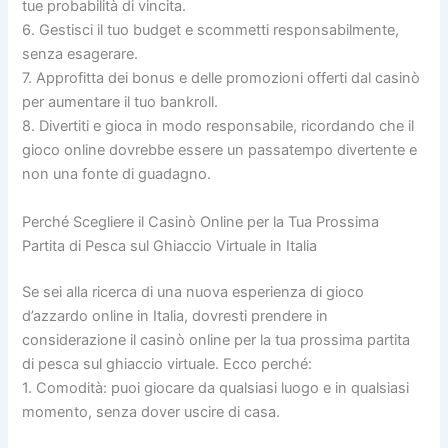
tue probabilità di vincita.
6. Gestisci il tuo budget e scommetti responsabilmente,
senza esagerare.
7. Approfitta dei bonus e delle promozioni offerti dal casinò
per aumentare il tuo bankroll.
8. Divertiti e gioca in modo responsabile, ricordando che il
gioco online dovrebbe essere un passatempo divertente e
non una fonte di guadagno.
Perché Scegliere il Casinò Online per la Tua Prossima
Partita di Pesca sul Ghiaccio Virtuale in Italia
Se sei alla ricerca di una nuova esperienza di gioco
d’azzardo online in Italia, dovresti prendere in
considerazione il casinò online per la tua prossima partita
di pesca sul ghiaccio virtuale. Ecco perché:
1. Comodità: puoi giocare da qualsiasi luogo e in qualsiasi
momento, senza dover uscire di casa.