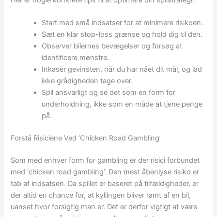
Her er nogle konkrete tips til at optimere din spilstrategi:
Start med små indsatser for at minimere risikoen.
Sæt en klar stop-loss grænse og hold dig til den.
Observer bilernes bevægelser og forsøg at
identificere mønstre.
Inkasér gevinsten, når du har nået dit mål, og lad
ikke grådigheden tage over.
Spil ansvarligt og se det som en form for
underholdning, ikke som en måde at tjene penge
på.
Forstå Risiciene Ved ‘Chicken Road Gambling’
Som med enhver form for gambling er der risici forbundet
med ‘chicken road gambling’. Den mest åbenlyse risiko er
tab af indsatsen. Da spillet er baseret på tilfældigheder, er
der altid en chance for, at kyllingen bliver ramt af en bil,
uanset hvor forsigtig man er. Det er derfor vigtigt at være