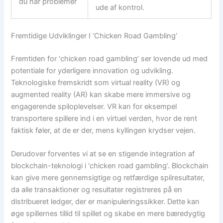
du har problemer
ude af kontrol.
Fremtidige Udviklinger I ‘Chicken Road Gambling’
Fremtiden for ‘chicken road gambling’ ser lovende ud med
potentiale for yderligere innovation og udvikling.
Teknologiske fremskridt som virtual reality (VR) og
augmented reality (AR) kan skabe mere immersive og
engagerende spiloplevelser. VR kan for eksempel
transportere spillere ind i en virtuel verden, hvor de rent
faktisk føler, at de er der, mens kyllingen krydser vejen.
Derudover forventes vi at se en stigende integration af
blockchain-teknologi i ‘chicken road gambling’. Blockchain
kan give mere gennemsigtige og retfærdige spilresultater,
da alle transaktioner og resultater registreres på en
distribueret ledger, der er manipuleringssikker. Dette kan
øge spillernes tillid til spillet og skabe en mere bæredygtig