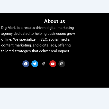
About us
DigiMark is a results-driven digital marketing
agency dedicated to helping businesses grow
online. We specialize in SEO, social media,
content marketing, and digital ads, offering
tailored strategies that deliver real impact.
F
T
T
Y
I
a
w
h
o
n
c
i
r
u
s
e
t
e
t
t
b
t
a
u
a
o
e
d
b
g
o
r
s
e
r
k
a
m