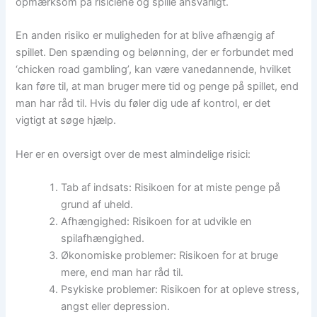
opmærksom på risiciene og spille ansvarligt.
En anden risiko er muligheden for at blive afhængig af
spillet. Den spænding og belønning, der er forbundet med
‘chicken road gambling’, kan være vanedannende, hvilket
kan føre til, at man bruger mere tid og penge på spillet, end
man har råd til. Hvis du føler dig ude af kontrol, er det
vigtigt at søge hjælp.
Her er en oversigt over de mest almindelige risici:
Tab af indsats: Risikoen for at miste penge på
grund af uheld.
Afhængighed: Risikoen for at udvikle en
spilafhængighed.
Økonomiske problemer: Risikoen for at bruge
mere, end man har råd til.
Psykiske problemer: Risikoen for at opleve stress,
angst eller depression.