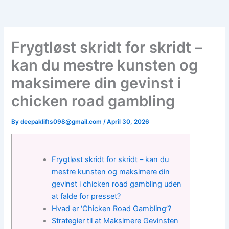
Frygtløst skridt for skridt –
kan du mestre kunsten og
maksimere din gevinst i
chicken road gambling
By
deepaklifts098@gmail.com
/
April 30, 2026
Frygtløst skridt for skridt – kan du
mestre kunsten og maksimere din
gevinst i chicken road gambling uden
at falde for presset?
Hvad er ‘Chicken Road Gambling’?
Strategier til at Maksimere Gevinsten