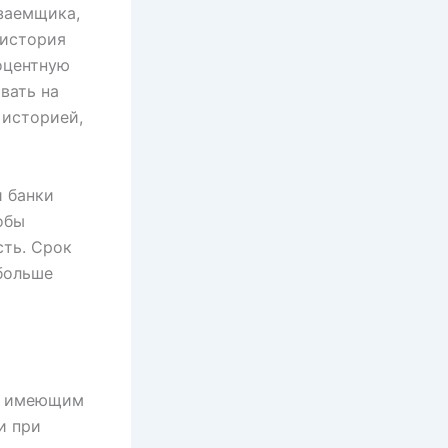
заемщика,
 история
оцентную
вать на
 историей,
 банки
обы
сть. Срок
больше
а, имеющим
и при