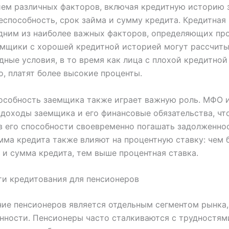
ием различных факторов, включая кредитную историю 
еспособность, срок займа и сумму кредита. Кредитная
дним из наиболее важных факторов, определяющих пр
емщики с хорошей кредитной историей могут рассчиты
дные условия, в то время как лица с плохой кредитной
о, платят более высокие проценты.
особность заемщика также играет важную роль. МФО и
доходы заемщика и его финансовые обязательства, чт
в его способности своевременно погашать задолженно
мма кредита также влияют на процентную ставку: чем 
 и сумма кредита, тем выше процентная ставка.
и кредитования для пенсионеров
ние пенсионеров является отдельным сегментом рынк
нности. Пенсионеры часто сталкиваются с трудностям