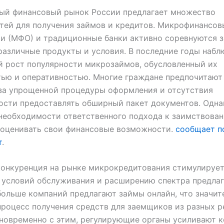
ый финансовый рынок России предлагает множество
тей для получения займов и кредитов. Микрофинансов
и (МФО) и традиционные банки активно соревнуются з
различные продукты и условия. В последние годы набл
 рост популярности микрозаймов, обусловленный их
тью и оперативностью. Многие граждане предпочитаю
за упрощенной процедуры оформления и отсутствия
ости предоставлять обширный пакет документов. Одна
необходимости ответственного подхода к заимствова
 оценивать свои финансовые возможности.
сообщает п
т
.
конкуренция на рынке микрокредитования стимулируе
 условий обслуживания и расширению спектра предла
 больше компаний предлагают займы онлайн, что значит
роцесс получения средств для заемщиков из разных р
новременно с этим, регулирующие органы усиливают к