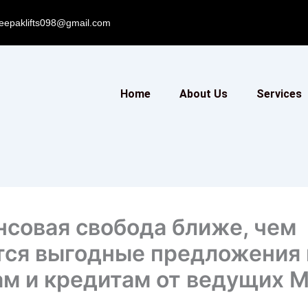
eepaklifts098@gmail.com
Home
About Us
Services
совая свобода ближе, чем
тся выгодные предложения 
ам и кредитам от ведущих 