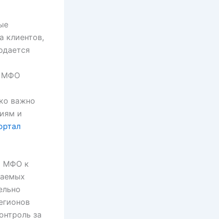
ые
а клиентов,
юдается
т МФО
ко важно
ниям и
ортал
т МФО к
гаемых
ельно
егионов
онтроль за