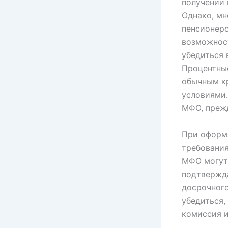
получении 
Однако, м
пенсионеро
возможност
убедиться 
Процентные
обычным кр
условиями
МФО, преж
При оформл
требования
МФО могут 
подтвержд
досрочного
убедиться,
комиссия и