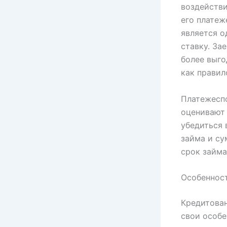
воздейств
его платеж
является о
ставку. За
более выго
как правил
Платежесп
оценивают 
убедиться 
займа и су
срок займа
Особенност
Кредитова
свои особе