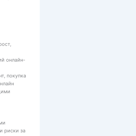
рост,
ий онлайн-
т, покупка
онлайн
щими
ми
и риски за