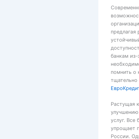
Современн
возможнос
организаци
предлагая 
устойчивый
доступнос
банкам из-
необходим
помнить о 
тщательно
ЕвроКреди
Растущая 
улучшению
услуг. Все
упрощает п
России. Од