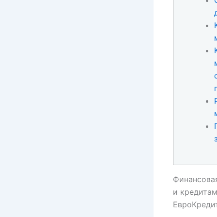
Финансовая
и кредита
ЕвроКредит