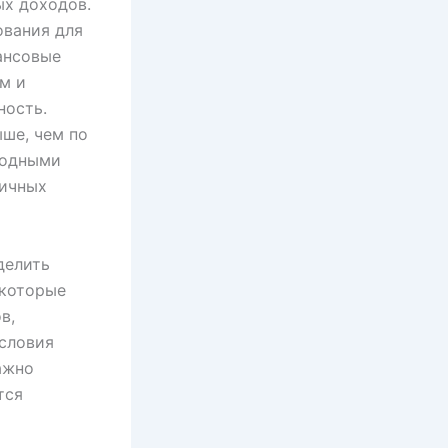
ых доходов.
ования для
ансовые
м и
ность.
ыше, чем по
годными
личных
делить
екоторые
в,
словия
ажно
тся