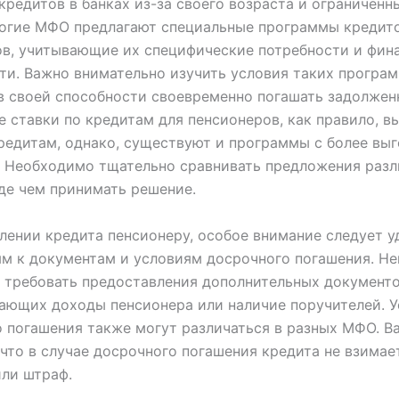
кредитов в банках из-за своего возраста и ограниченн
ногие МФО предлагают специальные программы кредит
в, учитывающие их специфические потребности и фин
и. Важно внимательно изучить условия таких програм
в своей способности своевременно погашать задолжен
 ставки по кредитам для пенсионеров, как правило, в
едитам, однако, существуют и программы с более вы
. Необходимо тщательно сравнивать предложения раз
де чем принимать решение.
ении кредита пенсионеру, особое внимание следует у
м к документам и условиям досрочного погашения. Н
требовать предоставления дополнительных документо
ающих доходы пенсионера или наличие поручителей. У
 погашения также могут различаться в разных МФО. В
 что в случае досрочного погашения кредита не взимае
ли штраф.