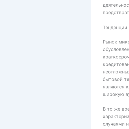
деятельнос
предотврат
Тенденции 
Рынок мик
обусловлен
краткосроч
кредитова
неотложных
бытовой те
являются 
широкую а
В то же вр
характери
случаями н