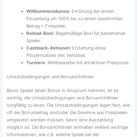
Willkommensbonus:
Erhöhung der ersten
Einzahlung um 100% bis zu einem bestimmten
Betrag + Freispiele.
Reload-Boni:
Regelmäßige Boni für bestehende
Spieler.
Cashback-Aktionen:
Erstattung eines
Prozentsatzes des Verlustes.
Turniere:
Wettbewerbe mit attraktiven Preispools.
Umsatzbedingungen und Bonusrichtlinien
Bevor Spieler einen Bonus in Anspruch nehmen, ist es
wichtig, die Umsatzbedingungen und Bonusrichtlinien
sorgfältig zu lesen. Die Umsatzbedingungen legen fest, wie
oft der Bonusbetrag und/oder die Gewinne aus Freispielen
umgesetzt werden müssen, bevor eine Auszahlung
möglich ist. Die Bonusrichtlinien enthalten weitere wichtige
Informationen, wie z.B. welche Spiele bei der