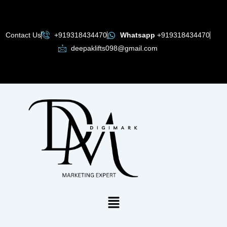
Skip
to
content
Contact Us
+919318434470
Whatsapp
+919318434470
deepaklifts098@gmail.com
Menu