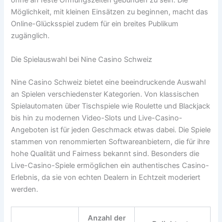
ohne an feste Öffnungszeiten gebunden zu sein. Die
Möglichkeit, mit kleinen Einsätzen zu beginnen, macht das
Online-Glücksspiel zudem für ein breites Publikum
zugänglich.
Die Spielauswahl bei Nine Casino Schweiz
Nine Casino Schweiz bietet eine beeindruckende Auswahl
an Spielen verschiedenster Kategorien. Von klassischen
Spielautomaten über Tischspiele wie Roulette und Blackjack
bis hin zu modernen Video-Slots und Live-Casino-
Angeboten ist für jeden Geschmack etwas dabei. Die Spiele
stammen von renommierten Softwareanbietern, die für ihre
hohe Qualität und Fairness bekannt sind. Besonders die
Live-Casino-Spiele ermöglichen ein authentisches Casino-
Erlebnis, da sie von echten Dealern in Echtzeit moderiert
werden.
Anzahl der