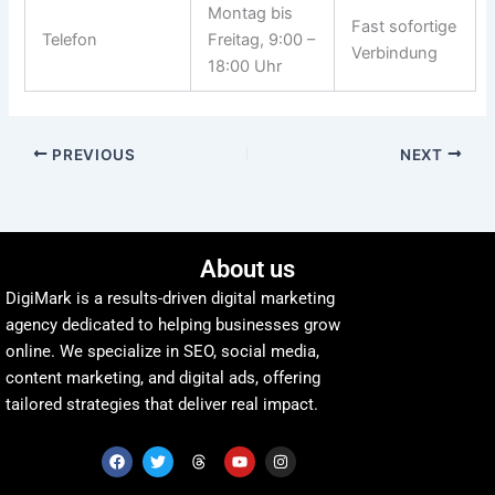
Montag bis
Fast sofortige
Telefon
Freitag, 9:00 –
Verbindung
18:00 Uhr
PREVIOUS
NEXT
About us
DigiMark is a results-driven digital marketing
agency dedicated to helping businesses grow
online. We specialize in SEO, social media,
content marketing, and digital ads, offering
tailored strategies that deliver real impact.
F
T
T
Y
I
a
w
h
o
n
c
i
r
u
s