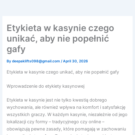
Etykieta w kasynie czego
unikać, aby nie popełnić
gafy
By
deepaklifts098@gmail.com
/
April 30, 2026
Etykieta w kasynie czego unikać, aby nie popełnić gafy
Wprowadzenie do etykiety kasynowej
Etykieta w kasynie jest nie tylko kwestią dobrego
wychowania, ale również wpływa na komfort i satysfakcję
wszystkich graczy. W każdym kasynie, niezależnie od jego
lokalizacji czy formy – tradycyjnego czy online –
obowiązują pewne zasady, które pomagają w zachowaniu