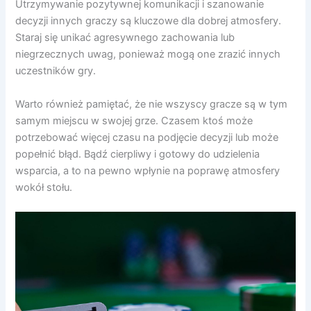
Utrzymywanie pozytywnej komunikacji i szanowanie
decyzji innych graczy są kluczowe dla dobrej atmosfery.
Staraj się unikać agresywnego zachowania lub
niegrzecznych uwag, ponieważ mogą one zrazić innych
uczestników gry.
Warto również pamiętać, że nie wszyscy gracze są w tym
samym miejscu w swojej grze. Czasem ktoś może
potrzebować więcej czasu na podjęcie decyzji lub może
popełnić błąd. Bądź cierpliwy i gotowy do udzielenia
wsparcia, a to na pewno wpłynie na poprawę atmosfery
wokół stołu.