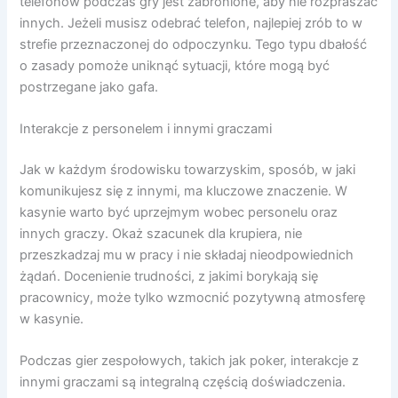
telefonów podczas gry jest zabronione, aby nie rozpraszać
innych. Jeżeli musisz odebrać telefon, najlepiej zrób to w
strefie przeznaczonej do odpoczynku. Tego typu dbałość
o zasady pomoże uniknąć sytuacji, które mogą być
postrzegane jako gafa.
Interakcje z personelem i innymi graczami
Jak w każdym środowisku towarzyskim, sposób, w jaki
komunikujesz się z innymi, ma kluczowe znaczenie. W
kasynie warto być uprzejmym wobec personelu oraz
innych graczy. Okaż szacunek dla krupiera, nie
przeszkadzaj mu w pracy i nie składaj nieodpowiednich
żądań. Docenienie trudności, z jakimi borykają się
pracownicy, może tylko wzmocnić pozytywną atmosferę
w kasynie.
Podczas gier zespołowych, takich jak poker, interakcje z
innymi graczami są integralną częścią doświadczenia.