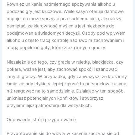
Również unikanie nadmiernego spożywania alkoholu
podczas gry jest kluczowe. Wiele kasyn oferuje darmowe
napoje, co może sprzyjać przesadnemu piciu, ale należy
pamiętać, że klarowność myślenia jest niezbędna do
podejmowania świadomych decyzji. Osoby pod wpływem
alkoholu często tracą kontrolę nad swoim zachowaniem i
mogą popełniać gafy, które zrażą innych graczy.
Niezależnie od tego, czy gracie w ruletkę, blackjacka, czy
pokera, ważne jest, aby zachować spokój i szanować
innych graczy. W przypadku, gdy zauważysz, że ktoś inny
łamie zasady etykiety, lepiej zgłosić to personelowi kasyna,
niż reagować na to samodzielnie. Działając w ten sposób,
unikniesz potencjalnych konfliktów i stworzysz
przyjemniejszą atmosferę dla wszystkich.
Odpowiedni strój i przygotowanie
Przygotowanie się do wizyty w kasynie zaczyna się od