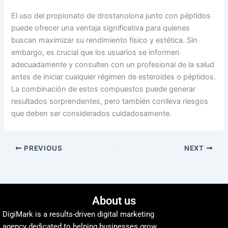
El uso del propionato de drostanolona junto con péptidos
puede ofrecer una ventaja significativa para quienes
buscan maximizar su rendimiento físico y estética. Sin
embargo, es crucial que los usuarios se informen
adecuadamente y consulten con un profesional de la salud
antes de iniciar cualquier régimen de esteroides o péptidos.
La combinación de estos compuestos puede generar
resultados sorprendentes, pero también conlleva riesgos
que deben ser considerados cuidadosamente.
PREVIOUS
NEXT
About us
DigiMark is a results-driven digital marketing
agency dedicated to helping businesses grow