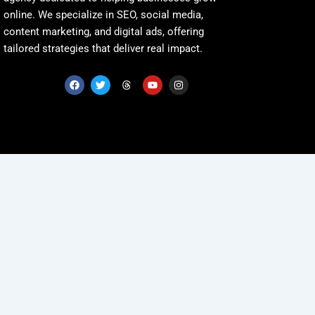
online. We specialize in SEO, social media,
content marketing, and digital ads, offering
tailored strategies that deliver real impact.
F
T
T
Y
I
a
w
h
o
n
c
i
r
u
s
e
t
e
t
t
b
t
a
u
a
o
e
d
b
g
o
r
s
e
r
k
a
m