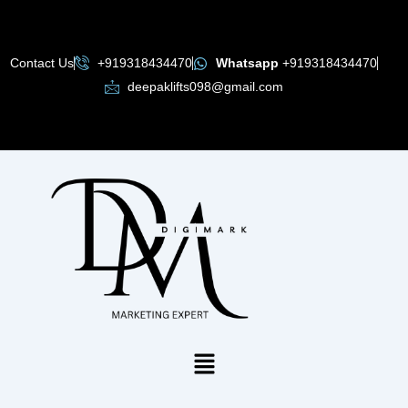
Skip
to
content
Contact Us
+919318434470
Whatsapp
+919318434470
deepaklifts098@gmail.com
Menu