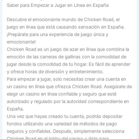
Saber para Empezar a Jugar en Línea en España
Descubre el emocionante mundo de Chicken Road, el
juego en línea que está causando sensación en España.
¡Prepárate para una experiencia de juego única y
emocionante!
Chicken Road es un juego de azar en línea que combina la
emoción de las carreras de gallinas con la comodidad de
jugar desde la comodidad de tu hogar. Es fácil de aprender
y ofrece horas de diversión y entretenimiento.
Para empezar a jugar, solo necesitas crear una cuenta en
un casino en línea que ofrezca Chicken Road. Asegúrate de
elegir un casino en línea confiable y seguro que esté
autorizado y regulado por la autoridad correspondiente en
España.
Una vez que hayas creado tu cuenta, podrás depositar
fondos utilizando una variedad de métodos de pago
seguros y confiables. Después, simplemente selecciona
Chicken Road en el lobby del casino y ¡listo para