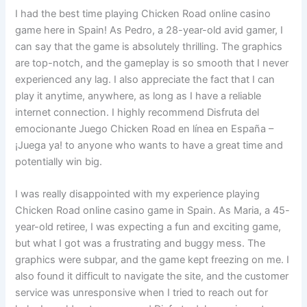
I had the best time playing Chicken Road online casino
game here in Spain! As Pedro, a 28-year-old avid gamer, I
can say that the game is absolutely thrilling. The graphics
are top-notch, and the gameplay is so smooth that I never
experienced any lag. I also appreciate the fact that I can
play it anytime, anywhere, as long as I have a reliable
internet connection. I highly recommend Disfruta del
emocionante Juego Chicken Road en línea en España –
¡Juega ya! to anyone who wants to have a great time and
potentially win big.
I was really disappointed with my experience playing
Chicken Road online casino game in Spain. As Maria, a 45-
year-old retiree, I was expecting a fun and exciting game,
but what I got was a frustrating and buggy mess. The
graphics were subpar, and the game kept freezing on me. I
also found it difficult to navigate the site, and the customer
service was unresponsive when I tried to reach out for