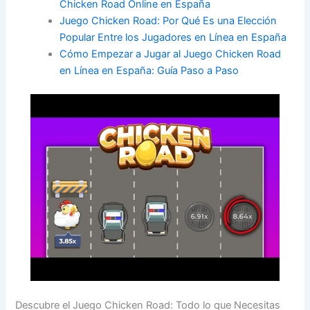
Chicken Road Online en España
Juego Chicken Road: Por Qué Es una Elección
Popular Entre los Jugadores en Línea en España
Cómo Empezar a Jugar al Juego Chicken Road
en Línea en España: Guía Paso a Paso
Descubre el Juego Chicken Road: Todo lo que Necesitas