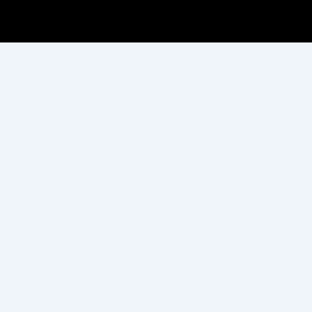
b
t
a
u
a
o
e
d
b
g
o
r
s
e
r
k
a
m