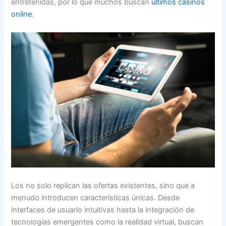
entretenidas, por lo que muchos buscan
ultimos casinos
online
.
Los no solo replican las ofertas existentes, sino que a
menudo introducen características únicas. Desde
interfaces de usuario intuitivas hasta la integración de
tecnologías emergentes como la realidad virtual, buscan