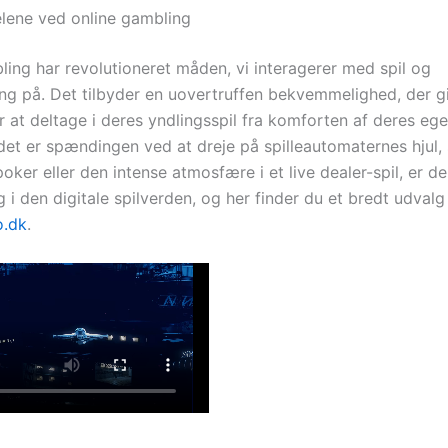
elene ved online gambling
ling har revolutioneret måden, vi interagerer med spil og
ng på. Det tilbyder en uovertruffen bekvemmelighed, der gi
 at deltage i deres yndlingsspil fra komforten af deres ege
et er spændingen ved at dreje på spilleautomaternes hjul, 
poker eller den intense atmosfære i et live dealer-spil, er d
i den digitale spilverden, og her finder du et bredt udvalg 
o.dk
.