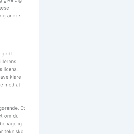
 læse
 og andre
t godt
illerens
 licens,
have klare
ere med at
gørende. Et
set om du
 behagelig
or tekniske