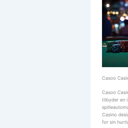
Casoo Casin
Casoo Casin
tilbyder en
spilleautoma
Casino desig
for sin hur