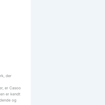
rk, der
ser, er Casoo
men er kendt
lidende og