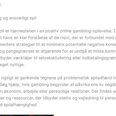
.
g og ansvarligt spil
pil er hjørnestenen i en positiv online gambling-oplevelse. 
 have en klar forståelse af de risici, der er forbundet med
entere strategier til at minimere potentielle negative kons
 og pengegrænser er afgørende for at undgå at miste kont
lbyder værktøjer til selvekskludering eller indbetalingsgræ
get nyttige.
 vigtigt at genkende tegnene på problematisk spiladfærd ho
 Søg hjælp, hvis gambling begynder at påvirke ens liv negat
økonomi, arbejde eller personlige relationer. Der findes ad
er og ressourcer, der tilbyder støtte og vejledning til perso
 spilafhængighed.