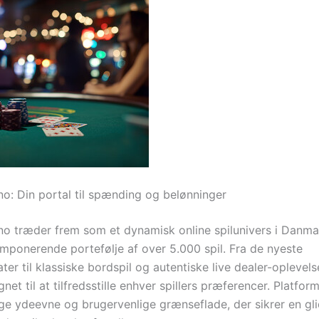
o: Din portal til spænding og belønninger
o træder frem som et dynamisk online spilunivers i Danma
 imponerende portefølje af over 5.000 spil. Fra de nyeste
ter til klassiske bordspil og autentiske live dealer-oplevel
net til at tilfredsstille enhver spillers præferencer. Platfor
tige ydeevne og brugervenlige grænseflade, der sikrer en g