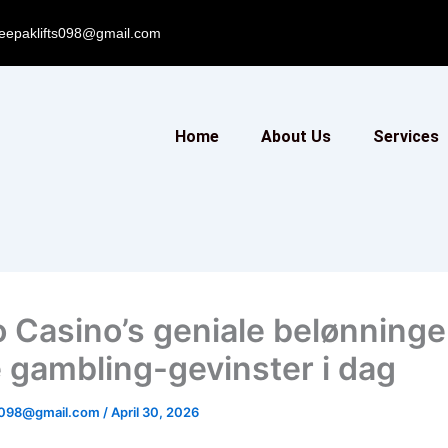
eepaklifts098@gmail.com
Home
About Us
Services
 Casino’s geniale belønninge
e gambling-gevinster i dag
ts098@gmail.com
/
April 30, 2026