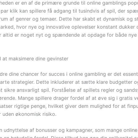
heden er en af de primære grunde til online gamblings popu
par klik kan spillere få adgang til tusindvis af spil, der sp
rum af genrer og temaer. Dette har skabt et dynamisk og s
rked, hvor nye og innovative oplevelser konstant dukker o
der altid er noget nyt og spændende at opdage for både nye
il at maksimere dine gevinster
dre dine chancer for succes i online gambling er det essenti
rte strategier. Dette inkluderer at sætte klare budgetter o
at sikre ansvarligt spil. Forståelse af spillets regler og sand
rende. Mange spillere drager fordel af at øve sig i gratis v
 satser rigtige penge, hvilket giver dem mulighed for at fin
 uden økonomisk risiko.
 udnyttelse af bonusser og kampagner, som mange online
ve en betydelig fordel. Disse tilbud kan øge din spilkapital 