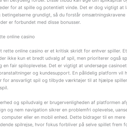
eder for at spille og potentielt vinde. Det er dog vigtigt at
g betingelserne grundigt, så du forstår omsætningskravene
, der er forbundet med disse bonusser.
tte online casino
 rette online casino er et kritisk skridt for enhver spiller. E
der ikke kun et bredt udvalg af spil, men prioriterer også sp
 en fair spiloplevelse. Det er vigtigt at undersøge casinoets
oranstaltninger og kundesupport. En pålidelig platform vil 
er for ansvarligt spil og tilbyde værktøjer til at hjælpe spill
spil.
erhed og spiludvalg er brugervenligheden af platformen af
esign og nem navigation sikrer en problemfri oplevelse, uan
n computer eller en mobil enhed. Dette bidrager til en mere
ende spilrejse, hvor fokus forbliver på selve spillet frem f