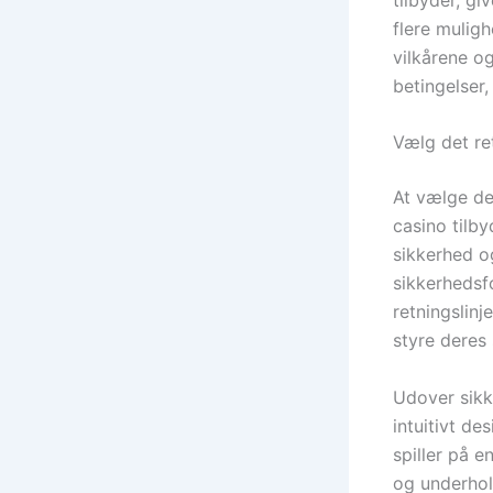
flere muligh
vilkårene o
betingelser
Vælg det re
At vælge det
casino tilby
sikkerhed og
sikkerhedsf
retningslinj
styre deres 
Udover sikk
intuitivt d
spiller på e
og underhold