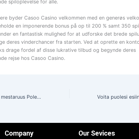
e spiloplevelse for alle.
llere byder Casoo Casino velkommen med en generøs velk
eholde en imponerende bonus på op til 200 % samt 350 spi
under en fantastisk mulighed for at udforske det brede spil
øge deres vinderchancer fra starten. Ved at oprette en kont
aks drage fordel af disse lukrative tilbud og begynde deres
de rejse hos Casoo Casino.
Avaa blackjackin mestaruus Polestarin voittavilla kaavoilla
Company
Our Sevices