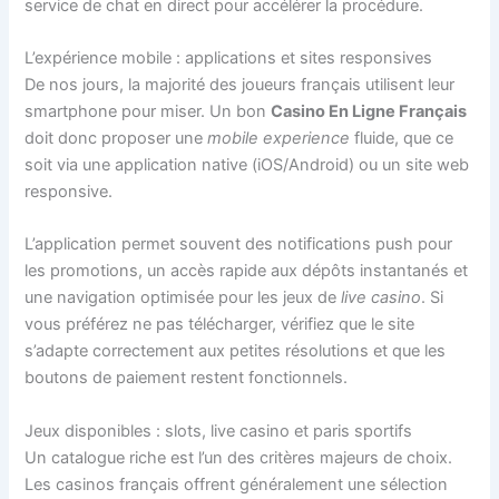
service de chat en direct pour accélérer la procédure.
L’expérience mobile : applications et sites responsives
De nos jours, la majorité des joueurs français utilisent leur
smartphone pour miser. Un bon
Casino En Ligne Français
doit donc proposer une
mobile experience
fluide, que ce
soit via une application native (iOS/Android) ou un site web
responsive.
L’application permet souvent des notifications push pour
les promotions, un accès rapide aux dépôts instantanés et
une navigation optimisée pour les jeux de
live casino
. Si
vous préférez ne pas télécharger, vérifiez que le site
s’adapte correctement aux petites résolutions et que les
boutons de paiement restent fonctionnels.
Jeux disponibles : slots, live casino et paris sportifs
Un catalogue riche est l’un des critères majeurs de choix.
Les casinos français offrent généralement une sélection