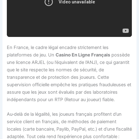
En France, le cadre légal encadre strictement les
plateformes de jeu. Un
Casino En Ligne Français
possède
une licence ARJEL (ou l’équivalent de l’ANJ), ce qui garantit
que le site respecte les normes de sécurité, de
transparence et de protection des joueurs. Cette
supervision officielle empêche les pratiques frauduleuses et
assure que les jeux sont évalués par des laboratoires
indépendants pour un RTP (Retour au joueur) fiable.
Au‑delà de la légalité, les joueurs français profitent d’un
service client en français, de méthodes de paiement
locales (carte bancaire, Paylib, PayPal, etc.) et d’une fiscalité
adaptée. Tout cela rend l’expérience plus confortable :