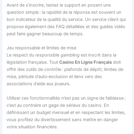
Avant de s’inscrire, testez le support en posant une
question simple : la rapidité de la réponse est souvent un
bon indicateur de la qualité du service. Un service client qui
propose également des FAQ détaillées et des guides vidéo
peut faire gagner beaucoup de temps.
Jeu responsable et limites de mise
Le respect du
responsible gambling
est inscrit dans la
législation française. Tout
Casino En Ligne Français
doit
offrir des outils de contrôle : plafonds de dépôt, limites de
mise, période d’auto‑exclusion et liens vers des
associations d’aide aux joueurs.
Utiliser ces fonctionnalités n’est pas un signe de faiblesse ;
c’est au contraire un gage de sérieux du casino. En
définissant un budget mensuel et en respectant les limites,
vous profitez du divertissement sans mettre en danger
votre situation financière.