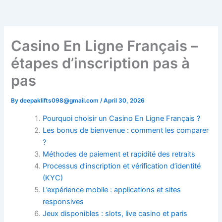
Casino En Ligne Français –
étapes d’inscription pas à
pas
By
deepaklifts098@gmail.com
/
April 30, 2026
Pourquoi choisir un Casino En Ligne Français ?
Les bonus de bienvenue : comment les comparer
?
Méthodes de paiement et rapidité des retraits
Processus d’inscription et vérification d’identité
(KYC)
L’expérience mobile : applications et sites
responsives
Jeux disponibles : slots, live casino et paris