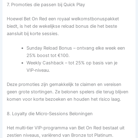
7. Promoties die passen bij Quick Play
Hoewel Bet On Red een royaal welkomstbonuspakket
biedt, is het de wekelijkse reload bonus die het beste
aansluit bij korte sessies.
Sunday Reload Bonus – ontvang elke week een
25% boost tot €100.
Weekly Cashback – tot 25% op basis van je
VIP‑niveau.
Deze promoties zijn gemakkelijk te claimen en vereisen
geen grote stortingen. Ze belonen spelers die terug blijven
komen voor korte bezoeken en houden het risico laag.
8. Loyalty die Micro‑Sessions Beloningen
Het multi‑tier VIP-programma van Bet On Red bestaat uit
zestien niveaus, variërend van Bronze tot Platinum.