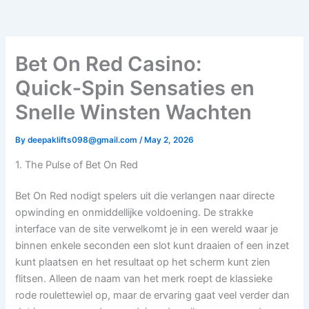
Bet On Red Casino:
Quick‑Spin Sensaties en
Snelle Winsten Wachten
By
deepaklifts098@gmail.com
/
May 2, 2026
1. The Pulse of Bet On Red
Bet On Red nodigt spelers uit die verlangen naar directe
opwinding en onmiddellijke voldoening. De strakke
interface van de site verwelkomt je in een wereld waar je
binnen enkele seconden een slot kunt draaien of een inzet
kunt plaatsen en het resultaat op het scherm kunt zien
flitsen. Alleen de naam van het merk roept de klassieke
rode roulettewiel op, maar de ervaring gaat veel verder dan