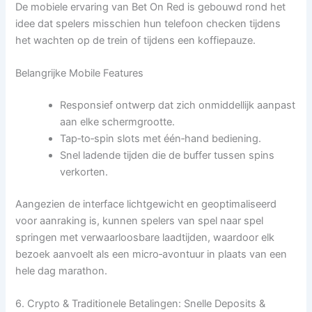
De mobiele ervaring van Bet On Red is gebouwd rond het
idee dat spelers misschien hun telefoon checken tijdens
het wachten op de trein of tijdens een koffiepauze.
Belangrijke Mobile Features
Responsief ontwerp dat zich onmiddellijk aanpast
aan elke schermgrootte.
Tap‑to‑spin slots met één‑hand bediening.
Snel ladende tijden die de buffer tussen spins
verkorten.
Aangezien de interface lichtgewicht en geoptimaliseerd
voor aanraking is, kunnen spelers van spel naar spel
springen met verwaarloosbare laadtijden, waardoor elk
bezoek aanvoelt als een micro‑avontuur in plaats van een
hele dag marathon.
6. Crypto & Traditionele Betalingen: Snelle Deposits &