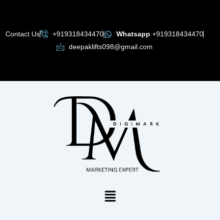
Skip
to
content
Contact Us
+919318434470
Whatsapp
+919318434470
deepaklifts098@gmail.com
Menu