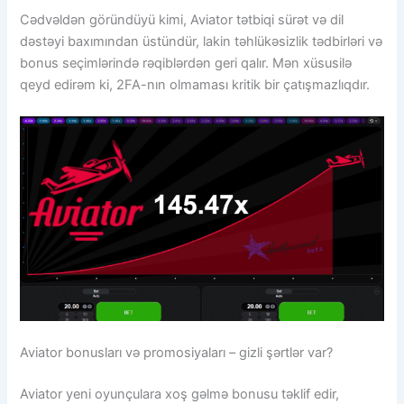
Cədvəldən göründüyü kimi, Aviator tətbiqi sürət və dil
dəstəyi baxımından üstündür, lakin təhlükəsizlik tədbirləri və
bonus seçimlərində rəqiblərdən geri qalır. Mən xüsusilə
qeyd edirəm ki, 2FA-nın olmaması kritik bir çatışmazlıqdır.
Aviator bonusları və promosiyaları – gizli şərtlər var?
Aviator yeni oyunçulara xoş gəlmə bonusu təklif edir,