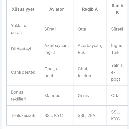
Rəqib
Xüsusiyyət
Aviator
Rəqib A
B
Yükləmə
Sürətli
Orta
Sürətli
sürəti
Azərbaycan,
Azərbaycan,
İngilis,
Dil dəstəyi
İngilis
Rus
Türk
Yalnız
Chat, e-
Chat,
Canlı dəstək
e-
poçt
telefon
poçt
Bonus
Məhdud
Geniş
Orta
təklifləri
SSL,
Təhlükəsizlik
SSL, KYC
SSL, 2FA
KYC