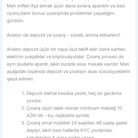
Mən mifləri ifşa etmək üçün əlavə axtarış apardım və bəzi
oyunçuların bonus çıxarışında problemlər yaşadığını
gördüm.
Aviator-da depozit və çıxarış – sürətli, amma etibarlımı?
Aviator depozit üçün bir neçə üsul təklif edir: bank kartları,
elektron pulqabılar və kriptovalyutalar. Çıxarış prosesi də
eyni üsullarla aparılır, lakin burada əsas məsələ vaxtdır. Mən
aşağıdakı siyahıda depozit və çıxarışın əsas xüsusiyyətlərini
qeyd edirəm:
Depozit dərhal hesaba yazılır, heç bir gecikmə
yoxdur.
Çıxarış üçün tələb olunan minimum məbləğ 10
AZN-dir – bu, rəqiblərlə eynidir.
Çıxarış emal müddəti 24 saatdan 48 saata qədər
dəyişir, lakin bəzi hallarda KYC yoxlaması
səbəbindən 5 günə qədər uzanır.