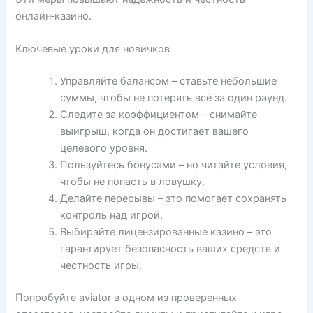
онлайн‑казино.
Ключевые уроки для новичков
Управляйте балансом – ставьте небольшие
суммы, чтобы не потерять всё за один раунд.
Следите за коэффициентом – снимайте
выигрыш, когда он достигает вашего
целевого уровня.
Пользуйтесь бонусами – но читайте условия,
чтобы не попасть в ловушку.
Делайте перерывы – это помогает сохранять
контроль над игрой.
Выбирайте лицензированные казино – это
гарантирует безопасность ваших средств и
честность игры.
Попробуйте aviator в одном из проверенных