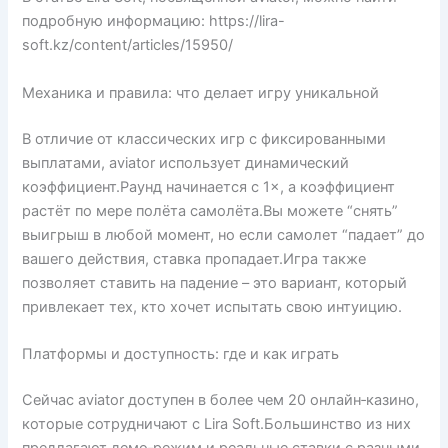
подробную информацию: https://lira-
soft.kz/content/articles/15950/
Механика и правила: что делает игру уникальной
В отличие от классических игр с фиксированными
выплатами, aviator использует динамический
коэффициент.Раунд начинается с 1×, а коэффициент
растёт по мере полёта самолёта.Вы можете “снять”
выигрыш в любой момент, но если самолет “падает” до
вашего действия, ставка пропадает.Игра также
позволяет ставить на падение – это вариант, который
привлекает тех, кто хочет испытать свою интуицию.
Платформы и доступность: где и как играть
Сейчас aviator доступен в более чем 20 онлайн‑казино,
которые сотрудничают с Lira Soft.Большинство из них
предлагают демо‑режим и реальные ставки с разными