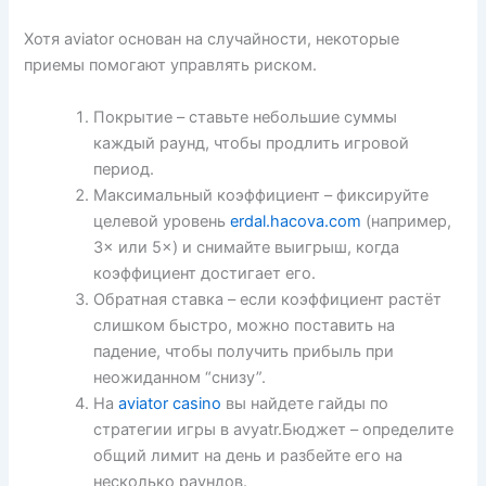
Хотя aviator основан на случайности, некоторые
приемы помогают управлять риском.
Покрытие – ставьте небольшие суммы
каждый раунд, чтобы продлить игровой
период.
Максимальный коэффициент – фиксируйте
целевой уровень
erdal.hacova.com
(например,
3× или 5×) и снимайте выигрыш, когда
коэффициент достигает его.
Обратная ставка – если коэффициент растёт
слишком быстро, можно поставить на
падение, чтобы получить прибыль при
неожиданном “снизу”.
На
aviator casino
вы найдете гайды по
стратегии игры в avyatr.Бюджет – определите
общий лимит на день и разбейте его на
несколько раундов.