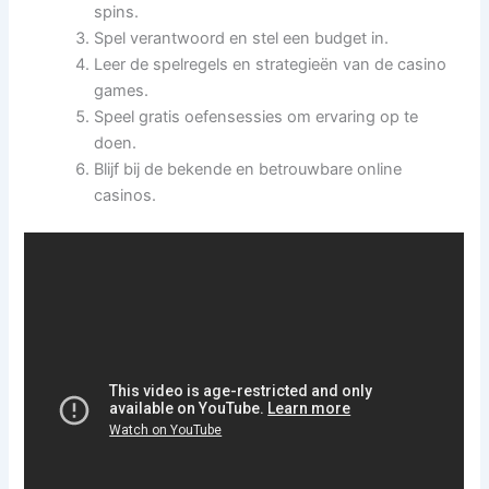
spins.
Spel verantwoord en stel een budget in.
Leer de spelregels en strategieën van de casino
games.
Speel gratis oefensessies om ervaring op te
doen.
Blijf bij de bekende en betrouwbare online
casinos.