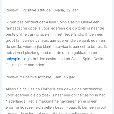
Review 1: Positive Attitude – Maria, 32 jaar
Ik heb pas ontdekt dat Alleen Spins Casino Online een
fantastische optie is voor iedereen die op zoek is naar de
beste online casino spelen in het Nederlands. Ik ben een
groot fan van de variëteit aan spellen die ze aanbieden en
de snelle, vriendelijke klantenservice is een echte bonus. Ik
heb al veel plezier gehad met de online gokkasten en
onlyspins login
het live casino en kan Alleen Spins Casino
Online zeker aanraden!
Review 2: Positive Attitude – Jan, 45 jaar
Alleen Spins Casino Online is een geweldige ontdekking
voor iedereen die op zoek is naar een online casino in het
Nederlands. Het is makkelijk te navigeren en er is een
enorme hoeveelheid spellen beschikbaar. Ik ben een groot
fan van de video poker en blackjack spellen en de