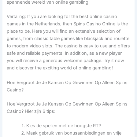
spannende wereld van online gambling!
Vertaling: If you are looking for the best online casino
games in the Netherlands, then Spins Casino Online is the
place to be. Here you will find an extensive selection of
games, from classic table games like blackjack and roulette
to modern video slots. The casino is easy to use and offers
safe and reliable payments. In addition, as a new player,
you will receive a generous welcome package. Try it now
and discover the exciting world of online gambling!
Hoe Vergroot Je Je Kansen Op Gewinnen Op Alleen Spins
Casino?
Hoe Vergroot Je Je Kansen Op Gewinnen Op Alleen Spins
Casino? Hier zijn 6 tips:
Kies de spellen met de hoogste RTP .
Maak gebruik van bonusaanbiedingen en vrije