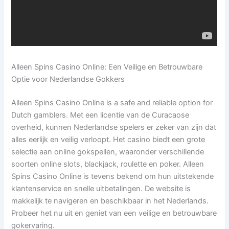
Alleen Spins Casino Online: Een Veilige en Betrouwbare
Optie voor Nederlandse Gokkers
Alleen Spins Casino Online is a safe and reliable option for
Dutch gamblers. Met een licentie van de Curacaose
overheid, kunnen Nederlandse spelers er zeker van zijn dat
alles eerlijk en veilig verloopt. Het casino biedt een grote
selectie aan online gokspellen, waaronder verschillende
soorten online slots, blackjack, roulette en poker. Alleen
Spins Casino Online is tevens bekend om hun uitstekende
klantenservice en snelle uitbetalingen. De website is
makkelijk te navigeren en beschikbaar in het Nederlands.
Probeer het nu uit en geniet van een veilige en betrouwbare
gokervaring.