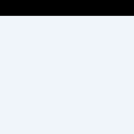
b
t
a
u
a
o
e
d
b
g
o
r
s
e
r
k
a
m