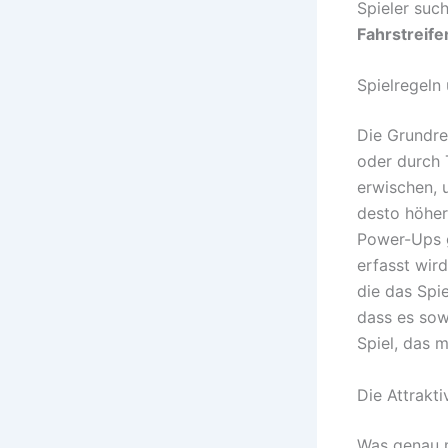
Spieler suc
Fahrstreife
Spielregeln
Die Grundre
oder durch 
erwischen, 
desto höher
Power-Ups g
erfasst wir
die das Spi
dass es sow
Spiel, das 
Die Attrakt
Was genau m