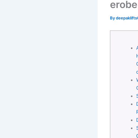
erobe
By
deepaklif