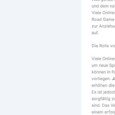
und dem nos
Viele Onlin
Road Game C
zur Anziehu
auf.
Die Rolle v
Viele Onlin
um neue Spi
können in F
vorliegen.
J
erhöhen die
Es ist jedo
sorgfältig 
sind. Das V
einem erfol