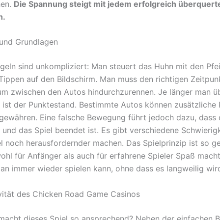
hen.
Die Spannung steigt mit jedem erfolgreich überquert
n.
 und Grundlagen
geln sind unkompliziert: Man steuert das Huhn mit den Pfei
Tippen auf den Bildschirm. Man muss den richtigen Zeitpun
um zwischen den Autos hindurchzurennen. Je länger man üb
 ist der Punktestand. Bestimmte Autos können zusätzliche
ewähren. Eine falsche Bewegung führt jedoch dazu, dass
d und das Spiel beendet ist. Es gibt verschiedene Schwierig
el noch herausfordernder machen. Das Spielprinzip ist so ge
ohl für Anfänger als auch für erfahrene Spieler Spaß macht.
man immer wieder spielen kann, ohne dass es langweilig wir
ivität des Chicken Road Game Casinos
acht dieses Spiel so ansprechend? Neben der einfachen 