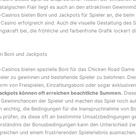
talgischen Flair liegt es auch an den attraktiven Gewinnmö
e-Casinos bieten Boni und Jackpots für Spieler an, die beim
asino erfolgreich sind. Auch die visuelle Gestaltung des Sp
ngskraft bei, die fröhliche und farbenfrohe Grafik lockert 
on Boni und Jackpots
e-Casinos bieten spezielle Boni für das Chicken Road Game
eler zu gewinnen und bestehende Spieler zu belohnen. Die
orm von Freispielen, Einzahlungsboni oder sogar exklusive
ackpots können oft erreichen beachtliche Summen.
Diese
 Gewinnchancen der Spieler und machen das Spiel noch au
ch wichtig, die Bedingungen für die Inanspruchnahme von Bo
zu prüfen, da diese oft an bestimmte Umsatzbedingungen g
erständnis der Bonusbedingungen kann den Unterschied zw
greichen und einem frustrierenden Spielerlebnis ausmachen