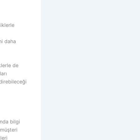
iklerle
ni daha
klerle de
ları
direbileceği
nda bilgi
 müşteri
leri