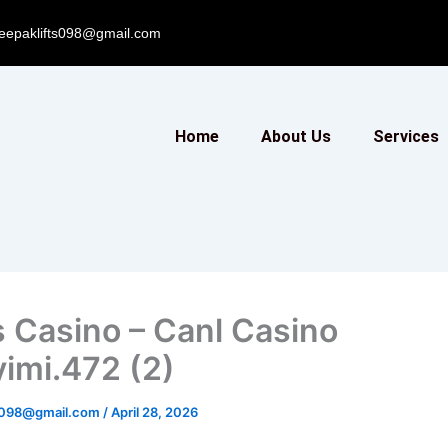
eepaklifts098@gmail.com
Home
About Us
Services
s Casino – Canl Casino
imi.472 (2)
ts098@gmail.com
/
April 28, 2026