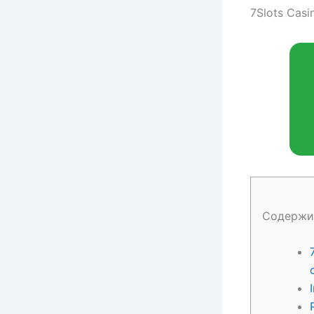
7Slots Casi
Содержи