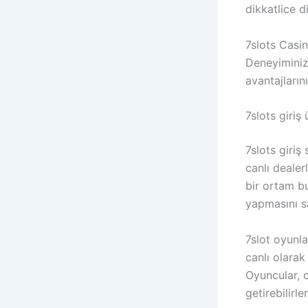
dikkatlice di
7slots Casin
Deneyiminizi
avantajların
7slots giriş
7slots giriş
canlı dealer
bir ortam bu
yapmasını s
7slot oyunla
canlı olarak
Oyuncular, c
getirebilirler