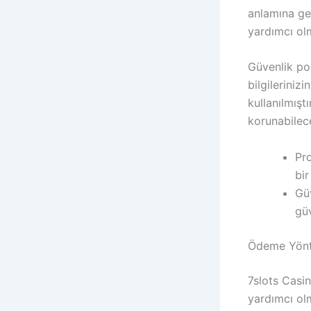
anlamına gel
yardımcı olm
Güvenlik poli
bilgileriniz
kullanılmıştı
korunabilece
Pro
bir
Güv
güv
Ödeme Yönt
7slots Casi
yardımcı olm