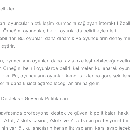
ellikler
arı, oyuncuların etkileşim kurmasını sağlayan interaktif özell
r. Örneğin, oyuncular, belirli oyunlarda belirli eylemleri
ebilirler. Bu, oyunları daha dinamik ve oyuncuların deneyimi
eştirir.
rı, oyuncuların oyunları daha fazla özelleştirebileceği özelli
r. Örneğin, belirli oyunlarda belirli kelimeleri kullanarak oyun
ilirler. Bu, oyuncuların oyunları kendi tarzlarına göre şekillen
rini daha kişiselleştirebileceği anlamına gelir.
Destek ve Güvenlik Politikaları
 sayfasında profesyonel destek ve güvenlik politikaları hakkı
z. 7slot, 7 slots casino, 7slots ve 7 slots için profesyonel bir
nin varlığı, kullanıcıların her an ihtiyaçlarını karşılayabilecek