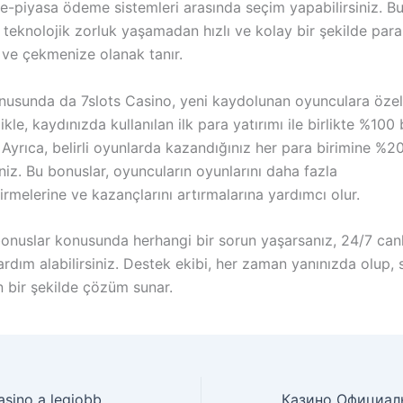
 e-piyasa ödeme sistemleri arasında seçim yapabilirsiniz. B
 teknolojik zorluk yaşamadan hızlı ve kolay bir şekilde para
 ve çekmenize olanak tanır.
nusunda da 7slots Casino, yeni kaydolunan oyunculara özel 
ikle, kaydınızda kullanılan ilk para yatırımı ile birlikte %100
z. Ayrıca, belirli oyunlarda kazandığınız her para birimine %
iniz. Bu bonuslar, oyuncuların oyunlarını daha fazla
rmelerine ve kazançlarını artırmalarına yardımcı olur.
nuslar konusunda herhangi bir sorun yaşarsanız, 24/7 canl
rdım alabilirsiniz. Destek ekibi, her zaman yanınızda olup, 
in bir şekilde çözüm sunar.
Magyar Online Casino a legjobb gyflszolglattal s tmogatssal.1535