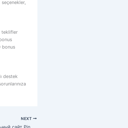
u seçenekler,
teklifler
 bonus
20 bonus
ı destek
sorunlarınıza
NEXT
Казино Официальный сайт Pin Up Casino играть онлайн – Вход Зеркало.14667