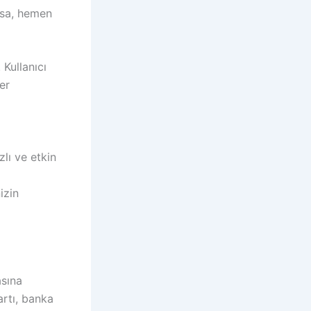
ursa, hemen
 Kullanıcı
er
lı ve etkin
izin
asına
artı, banka