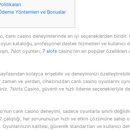
Politikaları
Ödeme Yöntemleri ve Bonuslar
o, canlı casino deneyimlerinde en iyi seçeneklerden biridir. 
 oyun kataloğu, profesyonel destek hizmetleri ve kullanıcı 
ışın. 7slot oyunları,
7 slots
casino’nin en popüler özellikleri 
 sayfasından kolayca erişebilir ve deneyiminizi özelleştirebilir
 zaman ve yerden, cihazınızdan canlı casino oyunlarını oyna
iniz. 7slots Casino, güvenli ve hızlı ödeme seçenekleriyle de 
o’nun canlı casino deneyimi, sadece oyunlarla sınırlı değildi
7 çalıştığı, her sorununuzun hızlı ve etkin çözümüne sahip o
. Oyunlarınızın kalitesi, güvenlik standartları ve kullanıcı de