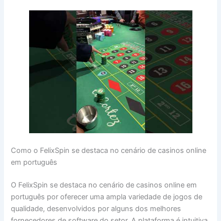
Como o FelixSpin se destaca no cenário de casinos online
em português
O FelixSpin se destaca no cenário de casinos online em
português por oferecer uma ampla variedade de jogos de
qualidade, desenvolvidos por alguns dos melhores
fornecedores de software do setor. A plataforma é intuitiva