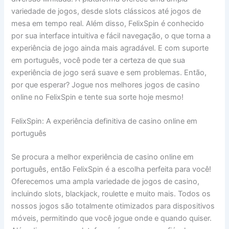
variedade de jogos, desde slots clássicos até jogos de
mesa em tempo real. Além disso, FelixSpin é conhecido
por sua interface intuitiva e fácil navegação, o que torna a
experiência de jogo ainda mais agradável. E com suporte
em português, você pode ter a certeza de que sua
experiência de jogo será suave e sem problemas. Então,
por que esperar? Jogue nos melhores jogos de casino
online no FelixSpin e tente sua sorte hoje mesmo!
FelixSpin: A experiência definitiva de casino online em
português
Se procura a melhor experiência de casino online em
português, então FelixSpin é a escolha perfeita para você!
Oferecemos uma ampla variedade de jogos de casino,
incluindo slots, blackjack, roulette e muito mais. Todos os
nossos jogos são totalmente otimizados para dispositivos
móveis, permitindo que você jogue onde e quando quiser.