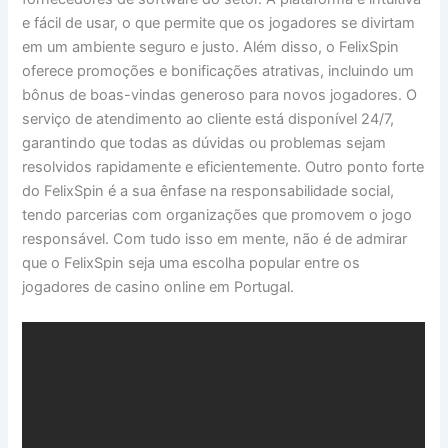
e fácil de usar, o que permite que os jogadores se divirtam
em um ambiente seguro e justo. Além disso, o FelixSpin
oferece promoções e bonificações atrativas, incluindo um
bônus de boas-vindas generoso para novos jogadores. O
serviço de atendimento ao cliente está disponível 24/7,
garantindo que todas as dúvidas ou problemas sejam
resolvidos rapidamente e eficientemente. Outro ponto forte
do FelixSpin é a sua ênfase na responsabilidade social,
tendo parcerias com organizações que promovem o jogo
responsável. Com tudo isso em mente, não é de admirar
que o FelixSpin seja uma escolha popular entre os
jogadores de casino online em Portugal.