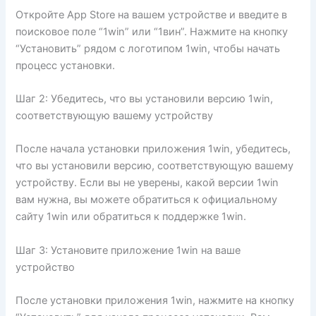
Откройте App Store на вашем устройстве и введите в
поисковое поле “1win” или “1вин”. Нажмите на кнопку
“Установить” рядом с логотипом 1win, чтобы начать
процесс установки.
Шаг 2: Убедитесь, что вы установили версию 1win,
соответствующую вашему устройству
После начала установки приложения 1win, убедитесь,
что вы установили версию, соответствующую вашему
устройству. Если вы не уверены, какой версии 1win
вам нужна, вы можете обратиться к официальному
сайту 1win или обратиться к поддержке 1win.
Шаг 3: Установите приложение 1win на ваше
устройство
После установки приложения 1win, нажмите на кнопку