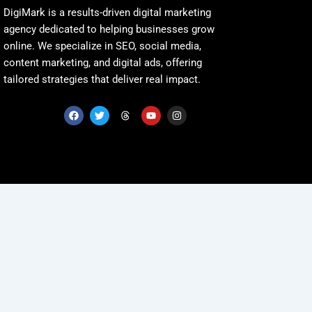
DigiMark is a results-driven digital marketing
agency dedicated to helping businesses grow
online. We specialize in SEO, social media,
content marketing, and digital ads, offering
tailored strategies that deliver real impact.
F
T
T
Y
I
a
w
h
o
n
c
i
r
u
s
e
t
e
t
t
b
t
a
u
a
o
e
d
b
g
o
r
s
e
r
k
a
m