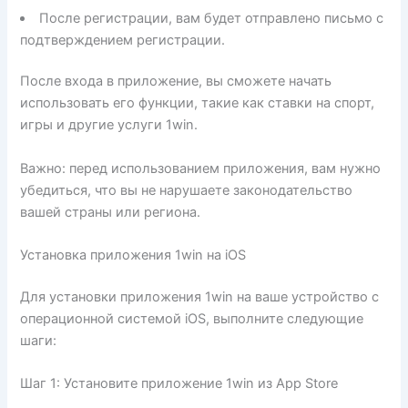
После регистрации, вам будет отправлено письмо с
подтверждением регистрации.
После входа в приложение, вы сможете начать
использовать его функции, такие как ставки на спорт,
игры и другие услуги 1win.
Важно: перед использованием приложения, вам нужно
убедиться, что вы не нарушаете законодательство
вашей страны или региона.
Установка приложения 1win на iOS
Для установки приложения 1win на ваше устройство с
операционной системой iOS, выполните следующие
шаги:
Шаг 1: Установите приложение 1win из App Store